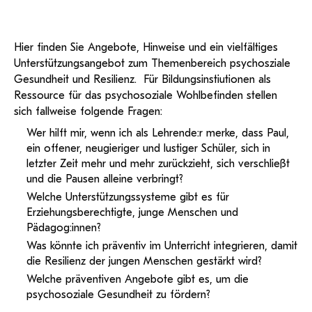
KI-Support
recherchierte Kurzvideos und
ServiceWeb
PH Online Hilfe
wissenschaftlichen Arbeiten
Hilfe
Web-basiertes Tool zum
Dokumentationen in
sicheren Versand großer
Anleitung
öffentlich-rechtlicher Qualität.
BA/MA Anträge,
Dateien.
Support
Forschungsanträge, Formulare,
Antragsformular
Hier finden Sie Angebote, Hinweise und ein vielfältiges
…
Hilfe & Support
Konto
Unterstützungsangebot zum Themenbereich psychosziale
Support-Webadmin
Gesundheit und Resilienz. Für Bildungsinstiutionen als
Bitte kontaktieren Sie unsere Mitarbeiter:innen nicht über
Ressource für das psychosoziale Wohlbefinden stellen
die persönliche Mailadresse, sondern über den oben
sich fallweise folgende Fragen:
angegebenen Hilfebutton.
Wer hilft mir, wenn ich als Lehrende:r merke, dass Paul,
ein offener, neugieriger und lustiger Schüler, sich in
Service
letzter Zeit mehr und mehr zurückzieht, sich verschließt
und die Pausen alleine verbringt?
Ideen und Verbesserungen Campus
Welche Unterstützungssysteme gibt es für
Login Webredaktion
Erziehungsberechtigte, junge Menschen und
Pädagog:innen?
Was könnte ich präventiv im Unterricht integrieren, damit
die Resilienz der jungen Menschen gestärkt wird?
Welche präventiven Angebote gibt es, um die
psychosoziale Gesundheit zu fördern?