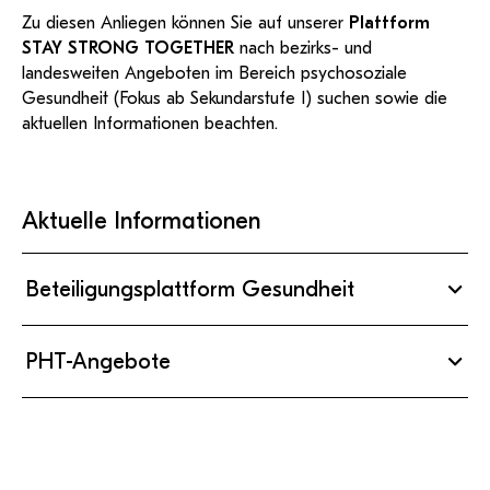
Zu diesen Anliegen können Sie auf unserer
Plattform
STAY STRONG TOGETHER
nach bezirks- und
landesweiten Angeboten im Bereich psychosoziale
Gesundheit (Fokus ab Sekundarstufe I) suchen sowie die
aktuellen Informationen beachten.
Aktuelle Informationen
Beteiligungsplattform Gesundheit
Die
Beteiligungsplattform für Gesundheit
bietet allen in
PHT-Angebote
Österreich lebende Menschen die Möglichkeit zu den
Themen Gesundheit, Lebensqualität und Wohlbefinden
Projekt Lehrer:innengesundheit
in den Dialog zu treten. Die
Jugendbeteiligungsplattform ist gerade im Entstehen.
Gütesiegel
Gesunde Schule
Fortbildungsangebote