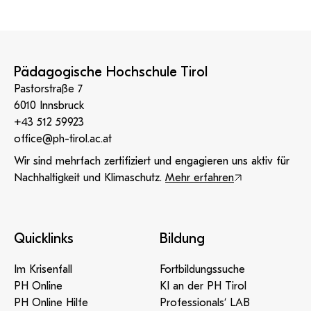
Jugendbeteiligung zur psychosozialen
PHT Podcast
„Stopp Sagen – Halt geben“
: Diese
Gesundheitsförderung –
Eure Stimme zählt:
Junge
erste Podcastreihe hat den Schwerpunkt auf Gewalt-
Menschen zwischen 14 und 25 Jahren können bis
und Mobbingprävention
zum
08. Juni 2025
an der
Umfrage
zum Bedarf und
Pädagogische Hochschule Tirol
Gestaltung von Angeboten zur Stärkung eurer
psychischenGesundheit teilnehmen.
Pastorstraße 7
6010 Innsbruck
+43 512 59923
office@ph-tirol.ac.at
Wir sind mehrfach zertifiziert und engagieren uns aktiv für
Nachhaltigkeit und Klimaschutz.
Mehr erfahren
Quicklinks
Bildung
Im Krisenfall
Fortbildungssuche
PH Online
KI an der PH Tirol
PH Online Hilfe
Professionals‘ LAB