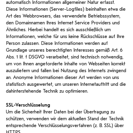
KI-Support
automatisch Informationen allgemeiner Natur erfasst.
recherchierte Kurzvideos und
ServiceWeb
PH Online Hilfe
wissenschaftlichen Arbeiten
Hilfe
Web-basiertes Tool zum
Dokumentationen in
Diese Informationen (Server-Logfiles) beinhalten etwa die
sicheren Versand großer
Anleitung
öffentlich-rechtlicher Qualität.
BA/MA Anträge,
Art des Webbrowsers, das verwendete Betriebssystem,
Dateien.
Support
Forschungsanträge, Formulare,
Antragsformular
den Domainnamen Ihres Internet Service Providers und
…
Hilfe & Support
Konto
Support-Webadmin
Ähnliches. Hierbei handelt es sich ausschließlich um
Informationen, welche für uns keine Rückschlüsse auf Ihre
Bitte kontaktieren Sie unsere Mitarbeiter:innen nicht über
Person zulassen. Diese Informationen werden auf
die persönliche Mailadresse, sondern über den oben
Grundlage unseres berechtigten Interesses gemäß Art. 6
angegebenen Hilfebutton.
Abs. 1 lit. f DSGVO verarbeitet, sind technisch notwendig,
um von Ihnen angeforderte Inhalte von Webseiten korrekt
Service
auszuliefern und fallen bei Nutzung des Internets zwingend
an. Anonyme Informationen dieser Art werden von uns
Ideen und Verbesserungen Campus
statistisch ausgewertet, um unseren Internetauftritt und die
Login Webredaktion
dahinterstehende Technik zu optimieren.
SSL-Verschlüsselung
Um die Sicherheit Ihrer Daten bei der Übertragung zu
schützen, verwenden wir dem aktuellen Stand der Technik
entsprechende Verschlüsselungsverfahren (z. B. SSL) über
HTTPS.