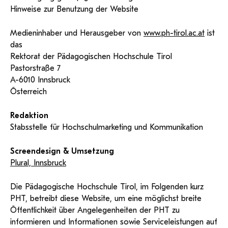
KI-Support
recherchierte Kurzvideos und
ServiceWeb
PH Online Hilfe
wissenschaftlichen Arbeiten
Hinweise zur Benutzung der Website
Hilfe
Web-basiertes Tool zum
Dokumentationen in
sicheren Versand großer
Anleitung
öffentlich-rechtlicher Qualität.
BA/MA Anträge,
Dateien.
Support
Forschungsanträge, Formulare,
Medieninhaber und Herausgeber von
www.ph-tirol.ac.at
ist
Antragsformular
…
Hilfe & Support
das
Konto
Support-Webadmin
Rektorat der Pädagogischen Hochschule Tirol
Bitte kontaktieren Sie unsere Mitarbeiter:innen nicht über
Pastorstraße 7
die persönliche Mailadresse, sondern über den oben
A-6010 Innsbruck
angegebenen Hilfebutton.
Österreich
Service
Redaktion
Stabsstelle für Hochschulmarketing und Kommunikation
Ideen und Verbesserungen Campus
Login Webredaktion
Screendesign & Umsetzung
Plural, Innsbruck
Die Pädagogische Hochschule Tirol, im Folgenden kurz
PHT, betreibt diese Website, um eine möglichst breite
Öffentlichkeit über Angelegenheiten der PHT zu
informieren und Informationen sowie Serviceleistungen auf