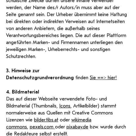
schulische Zwecke dürfen unsere Inhalte verwendet
werden, der Name des/r Autors/in muss aber auf der
Seite genannt sein. Der Urheber übernimmt keine Haftung
bei direkten oder indirekten Verweisen auf Internetseiten
von anderen Anbietern, die außerhalb seines
Verantwortungsbereiches liegen. Die auf dieser Plattform
angeführten Marken- und Firmennamen unterliegen den
jeweiligen Marken-, Urheberrechts- und sonstigen
Schutzrechten.
3. Hinweise zur
Datenschutzgrundverordnung
finden
Sie ==> hier!
4. Bildmaterial
Das auf dieser Webseite verwendete Foto- und
Bildmaterial (Thumbnails,
Icons
, Artikelbilder) stammt
normalerweise aus Quellen mit Creative Commons
Lizenzen wie
bilder.tibs.at
oder
wikimedia
commons
,
pexels.com
oder
pixabay.de
bzw. wurde durch
die Redakteure selbst erstellt.