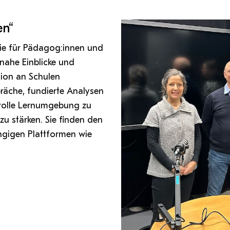
Antragsformular Konto
Sportverein
Stopp Mobbing
Campusräume buchen
Zentren
Formulare,…
Support-Webadmin
en“
Strong together
Service
rie für Pädagog:innen und
Weltklimaspiel
Organisationsplan
isnahe Einblicke und
Service
ion an Schulen
spräche, fundierte Analysen
die
Ideen und Verbesserungen C
tvolle Lernumgebung zu
zu stärken. Sie finden den
ngigen Plattformen wie