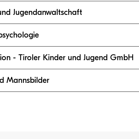
 und Jugendanwaltschaft
psychologie
ion - Tiroler Kinder und Jugend GmbH
nd Mannsbilder
chen wir mit
Renate Bradlwarter
: Sie ist als Polizistin ein
lt- oder Mobbingvorfällen und arbeitet präventiv mit
mmen. Sie erfahren wann es sinnvoll ist, die Kriminalp
it
Miriam Hill
und
Michaela Nindl
vom Zentrum für Migr
e
Jugend-Präventionsprogramme
für Schulkassen vor, sow
stische Gewalt und Ausgrenzung an Schulen. Die Expertin
sprojekt der Landespolizeidirektion Tirol, dem KSÖ Tirol 
Kindern und Jugendlichen manifestieren. Sie geben konkr
 Riedl,
einer Sozialarbeiterin bei der Kinder- und
sche Übergriffe erkennen und darauf reagieren können. Di