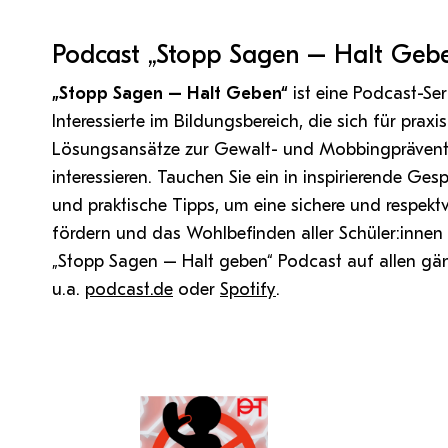
QM Pilot
Zusammenarbeit
MS 365-Support
Tätig sein an der PH Tirol
Pro Lizenz beantragen
Anforderung MS Teams
Zoom-Support
Podcast „Stopp Sagen – Halt Geb
Teams Support
„Stopp Sagen – Halt Geben“
ist eine Podcast-Se
Interessierte im Bildungsbereich, die sich für prax
Hilfe & Support
Lösungsansätze zur Gewalt- und Mobbingprävent
interessieren. Tauchen Sie ein in inspirierende Ge
Bitte kontaktieren Sie unsere Mitarbeiter:innen nicht über 
und praktische Tipps, um eine sichere und respek
persönliche Mailadresse, sondern über den oben
fördern und das Wohlbefinden aller Schüler:innen 
angegebenen Hilfebutton.
„Stopp Sagen – Halt geben“ Podcast auf allen gä
u.a.
podcast.de
oder
Spotify
.