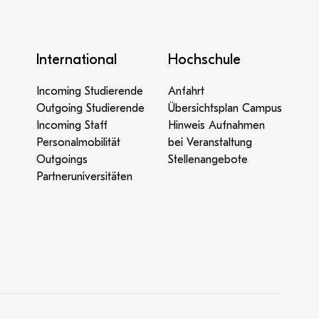
n zu
en und
gieren.
International
Hochschule
schen
n mit
ischen
en,
Incoming Studierende
Anfahrt
-Preindl
bt
Outgoing Studierende
Übersichtsplan Campus
le
Gewalt
Incoming Staff
Hinweis Aufnahmen
fnehmen
Personalmobilität
bei Veranstaltung
iterin
n.
Outgoings
Stellenangebote
en einen
Partneruniversitäten
 und