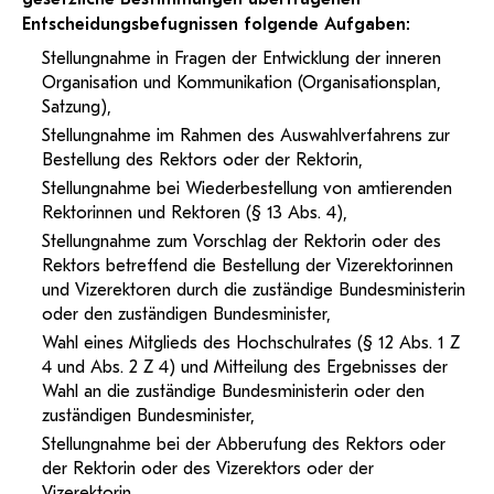
PH-Online Profil
Entscheidungsbefugnissen folgende Aufgaben:
Stellungnahme in Fragen der Entwicklung der inneren
Organisation und Kommunikation (Organisationsplan,
Dipl.-Päd. OStR Roland Warzilek, BEd
Satzung),
M.A.
Stellungnahme im Rahmen des Auswahlverfahrens zur
roland.warzilek@ph-tirol.ac.at
Bestellung des Rektors oder der Rektorin,
PH-Online Profil
Stellungnahme bei Wiederbestellung von amtierenden
Rektorinnen und Rektoren (§ 13 Abs. 4),
Stellungnahme zum Vorschlag der Rektorin oder des
Rektors betreffend die Bestellung der Vizerektorinnen
und Vizerektoren durch die zuständige Bundesministerin
oder den zuständigen Bundesminister,
Wahl eines Mitglieds des Hochschulrates (§ 12 Abs. 1 Z
4 und Abs. 2 Z 4) und Mitteilung des Ergebnisses der
Wahl an die zuständige Bundesministerin oder den
zuständigen Bundesminister,
Stellungnahme bei der Abberufung des Rektors oder
der Rektorin oder des Vizerektors oder der
Vizerektorin,