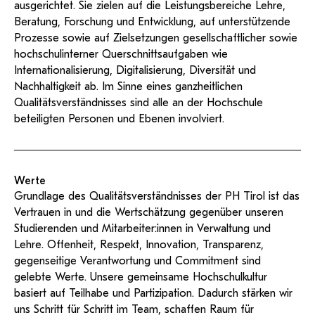
KI-Support
ausgerichtet. Sie zielen auf die Leistungsbereiche Lehre,
recherchierte Kurzvideos und
ServiceWeb
PH Online Hilfe
wissenschaftlichen Arbeiten
Hilfe
Web-basiertes Tool zum
Dokumentationen in
Beratung, Forschung und Entwicklung, auf unterstützende
sicheren Versand großer
Anleitung
öffentlich-rechtlicher Qualität.
BA/MA Anträge,
Prozesse sowie auf Zielsetzungen gesellschaftlicher sowie
Dateien.
Support
Forschungsanträge, Formulare,
Antragsformular
hochschulinterner Querschnittsaufgaben wie
…
Hilfe & Support
Konto
Support-Webadmin
Internationalisierung, Digitalisierung, Diversität und
Nachhaltigkeit ab. Im Sinne eines ganzheitlichen
Bitte kontaktieren Sie unsere Mitarbeiter:innen nicht über
Qualitätsverständnisses sind alle an der Hochschule
die persönliche Mailadresse, sondern über den oben
beteiligten Personen und Ebenen involviert.
angegebenen Hilfebutton.
Service
Werte
Ideen und Verbesserungen Campus
Grundlage des Qualitätsverständnisses der PH Tirol ist das
Login Webredaktion
Vertrauen in und die Wertschätzung gegenüber unseren
Studierenden und Mitarbeiter:innen in Verwaltung und
Lehre. Offenheit, Respekt, Innovation, Transparenz,
gegenseitige Verantwortung und Commitment sind
gelebte Werte. Unsere gemeinsame Hochschulkultur
basiert auf Teilhabe und Partizipation. Dadurch stärken wir
uns Schritt für Schritt im Team, schaffen Raum für