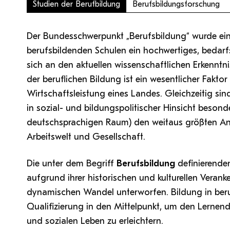
QM Pilot
Zusammenarbeit
Studien der Berufbildung
Berufsbildungsforschung
MS 365-Support
Tätig sein an der PH Tirol
Pro Lizenz beantragen
Anforderung MS Teams
Zoom-Support
Teams Support
Der Bundesschwerpunkt „Berufsbildung“ wurde ein
berufsbildenden Schulen ein hochwertiges, bedarf
sich an den aktuellen wissenschaftlichen Erkenntnis
Hilfe & Support
der beruflichen Bildung ist ein wesentlicher Fakto
Wirtschaftsleistung eines Landes. Gleichzeitig sin
Bitte kontaktieren Sie unsere Mitarbeiter:innen nicht über 
in sozial- und bildungspolitischer Hinsicht besond
persönliche Mailadresse, sondern über den oben
angegebenen Hilfebutton.
deutschsprachigen Raum) den weitaus größten An
Arbeitswelt und Gesellschaft.
Die unter dem Begriff
Berufsbildung
definierenden
aufgrund ihrer historischen und kulturellen Veran
dynamischen Wandel unterworfen. Bildung in berufl
Qualifizierung in den Mittelpunkt, um den Lernend
und sozialen Leben zu erleichtern.