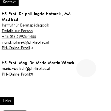
Facheinschlägige Studien ergänzende
Kontakt
Wirtschaftsabteilung
Studien (BA)
HS-Prof. Dr. phil. Ingrid Hotarek , MA
Schwerpunkt Erwachsenenbildung (MA)
MEd BEd
Institut für Berufspädagogik
Details zur Person
+43 512 59923-1433
ingrid.hotarek@ph-tirol.ac.at
ampus
Login Webredaktion
PH-Online Profil
HS-Prof. Mag. Dr. Mario Martin Vötsch
mario.voetsch@ph-tirol.ac.at
PH-Online Profil
Links