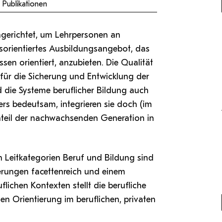
Antragsformular Konto
Publikationen
Sportverein
Stopp Mobbing
Campusräume buchen
Zentren
Formulare,…
Support-Webadmin
Strong together
Service
gerichtet, um Lehrpersonen an
Weltklimaspiel
Organisationsplan
sorientiertes Ausbildungsangebot, das
sen orientiert, anzubieten. Die Qualität
Service
r für die Sicherung und Entwicklung der
d die Systeme beruflicher Bildung auch
die
Ideen und Verbesserungen C
ers bedeutsam, integrieren sie doch (im
teil der nachwachsenden Generation in
 Leitkategorien Beruf und Bildung sind
kerungen facettenreich und einem
ichen Kontexten stellt die berufliche
en Orientierung im beruflichen, privaten