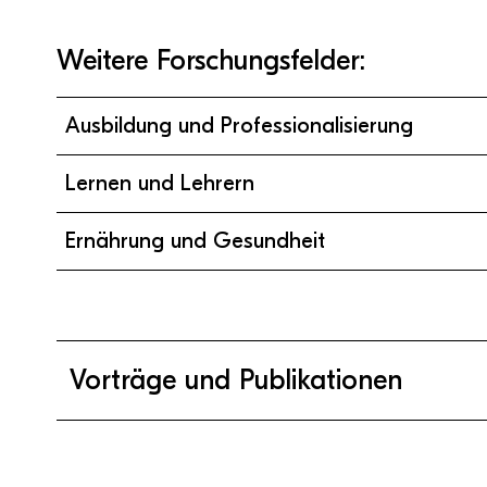
Weitere Forschungsfelder:
Ausbildung und Professionalisierung
Lernen und Lehrern
Ernährung und Gesundheit
Vorträge und Publikationen
Freinhofer, D., Schwabl, G., Aichinger, S., Breitenb
(2025). Prompten nach Plan: Das PCRR-Framewo