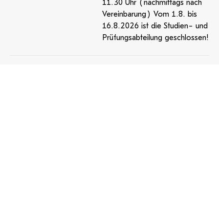
11.30 Uhr (nachmittags nach
Vereinbarung) Vom 1.8. bis
16.8.2026 ist die Studien- und
Prüfungsabteilung geschlossen!
Mensa
Öffnungszeiten & Speiseplan
Samstagvormittag geöffnet
Amtssignatur
Barrierefreiheit
Impressum
Datenschutzerklärung