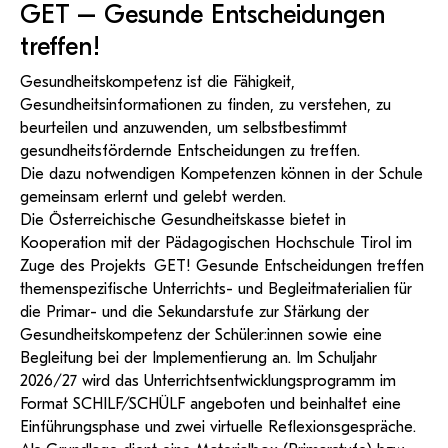
KI-Support
die Möglichkeit zum Download finden Sie unter:
GET – Gesunde Entscheidungen
recherchierte Kurzvideos und
ServiceWeb
PH Online Hilfe
wissenschaftlichen Arbeiten
Hilfe
Web-basiertes Tool zum
Dokumentationen in
sicheren Versand großer
treffen!
Anleitung
öffentlich-rechtlicher Qualität.
BA/MA Anträge,
Dateien.
Support
Forschungsanträge, Formulare,
Antragsformular
GET! Gesunde Entscheidungen treffen
…
Gesundheitskompetenz ist die Fähigkeit,
Hilfe & Support
Konto
Support-Webadmin
Gesundheitsinformationen zu finden, zu verstehen, zu
beurteilen und anzuwenden, um selbstbestimmt
Bitte kontaktieren Sie unsere Mitarbeiter:innen nicht über
gesundheitsfördernde Entscheidungen zu treffen.
die persönliche Mailadresse, sondern über den oben
Die dazu notwendigen Kompetenzen können in der Schule
angegebenen Hilfebutton.
gemeinsam erlernt und gelebt werden.
Die Österreichische Gesundheitskasse bietet in
Service
Kooperation mit der Pädagogischen Hochschule Tirol im
Ideen und Verbesserungen Campus
Zuge des Projekts GET! Gesunde Entscheidungen treffen
themenspezifische Unterrichts- und Begleitmaterialien für
Login Webredaktion
die Primar- und die Sekundarstufe zur Stärkung der
Gesundheitskompetenz der Schüler:innen sowie eine
Begleitung bei der Implementierung an. Im Schuljahr
2026/27 wird das Unterrichtsentwicklungsprogramm im
Format SCHILF/SCHÜLF angeboten und beinhaltet eine
Einführungsphase und zwei virtuelle Reflexionsgespräche.