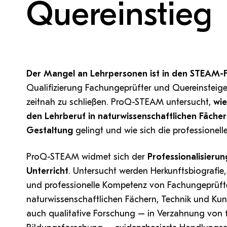
QM Pilot
Quereinstieg
Zusammenarbeit
MS 365-Support
Tätig sein an der PH Tirol
Pro Lizenz beantragen
Anforderung MS Teams
Zoom-Support
Teams Support
Hilfe & Support
Der Mangel an Lehrpersonen ist in den STEAM-
Qualifizierung Fachungeprüfter und Quereinsteige
Bitte kontaktieren Sie unsere Mitarbeiter:innen nicht über 
zeitnah zu schließen. ProQ-STEAM untersucht,
wie
persönliche Mailadresse, sondern über den oben
den Lehrberuf in naturwissenschaftlichen Fäche
angegebenen Hilfebutton.
Gestaltung
gelingt und wie sich die professionelle 
ProQ-STEAM widmet sich der
Professionalisier
Unterricht
. Untersucht werden Herkunftsbiografie,
und professionelle Kompetenz von Fachungeprüft
naturwissenschaftlichen Fächern, Technik und Kunst
auch qualitative Forschung – in Verzahnung von 