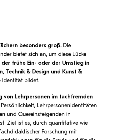
Antragsformular Konto
Sportverein
Stopp Mobbing
Campusräume buchen
Zentren
Formulare,…
Support-Webadmin
Strong together
Service
Weltklimaspiel
Organisationsplan
Service
Fächern besonders groß.
Die
nder bietet sich an, um diese Lücke
die
Ideen und Verbesserungen C
 der frühe Ein- oder der Umstieg in
rn, Technik & Design und Kunst &
Identität bildet.
ung von Lehrpersonen im fachfremden
 Persönlichkeit, Lehrpersonenidentitäten
en und Quereinsteigenden in
. Ziel ist es, durch quantitative wie
fachdidaktischer Forschung mit