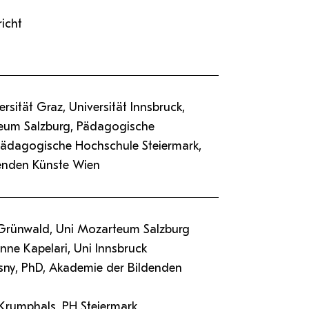
icht
rsität Graz, Universität Innsbruck,
teum Salzburg, Pädagogische
Pädagogische Hochschule Steiermark,
enden Künste Wien
n Grünwald, Uni Mozarteum Salzburg
anne Kapelari, Uni Innsbruck
rasny, PhD, Akademie der Bildenden
d Krumphals, PH Steiermark