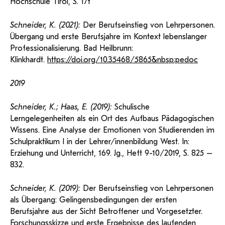
Hochschule Tirol, S. 17f
Schneider, K. (2021):
Der Berufseinstieg von Lehrpersonen.
Übergang und erste Berufsjahre im Kontext lebenslanger
Professionalisierung. Bad Heilbrunn:
Klinkhardt.
https://doi.org/10.35468/5865&nbsp
;
pedoc
2019
Schneider, K.; Haas, E. (2019):
Schulische
Lerngelegenheiten als ein Ort des Aufbaus Pädagogischen
Wissens. Eine Analyse der Emotionen von Studierenden im
Schulpraktikum I in der Lehrer/innenbildung West. In:
Erziehung und Unterricht, 169. Jg., Heft 9-10/2019, S. 825 –
832.
Schneider, K. (2019):
Der Berufseinstieg von Lehrpersonen
als Übergang: Gelingensbedingungen der ersten
Berufsjahre aus der Sicht Betroffener und Vorgesetzter.
Forschungsskizze und erste Ergebnisse des laufenden