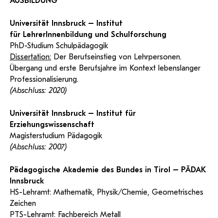
AUSBILDUNG
öffentlich-rechtlicher Qualität.
ServiceWeb
PH O
Hilfe
Web-basiertes Tool zum sicheren Versand großer Dateien.
Anleitung
Support
BA/MA Anträge, Forschungsanträge, Formulare,…
Universität Innsbruck – Institut
Antragsformular Konto
Support-Webadmin
für LehrerInnenbildung und Schulforschung
Hilfe & Support
PhD-Studium Schulpädagogik
Dissertation:
Der Berufseinstieg von Lehrpersonen.
Bitte kontaktieren Sie unsere Mitarbeiter:innen nicht über die
Übergang und erste Berufsjahre im Kontext lebenslanger
persönliche Mailadresse, sondern über den oben
Professionalisierung.
angegebenen Hilfebutton.
(Abschluss: 2020)
Service
Universität Innsbruck – Institut für
Erziehungswissenschaft
Ideen und Verbesserungen Campus
Magisterstudium Pädagogik
Login Webredaktion
(Abschluss: 2007)
Pädagogische Akademie des Bundes in Tirol – PÄDAK
Innsbruck
HS-Lehramt: Mathematik, Physik/Chemie, Geometrisches
Zeichen
PTS-Lehramt: Fachbereich Metall