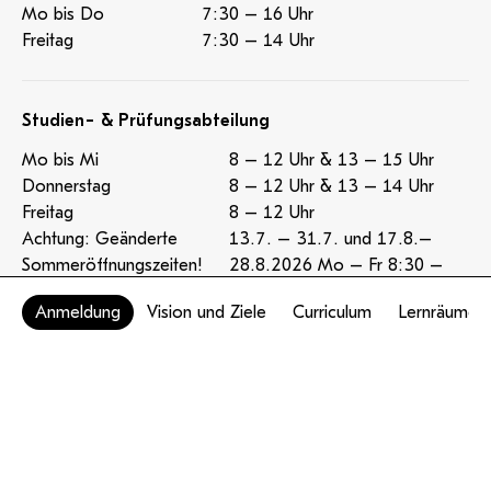
Mo bis Do
7:30 – 16 Uhr
Freitag
7:30 – 14 Uhr
Studien- & Prüfungsabteilung
Mo bis Mi
8 – 12 Uhr & 13 – 15 Uhr
Donnerstag
8 – 12 Uhr & 13 – 14 Uhr
Freitag
8 – 12 Uhr
Achtung: Geänderte
13.7. – 31.7. und 17.8.–
Sommeröffnungszeiten!
28.8.2026 Mo – Fr 8:30 –
11.30 Uhr (nachmittags nach
Anmeldung
Vision und Ziele
Curriculum
Lernräume
Vereinbarung) Vom 1.8. bis
16.8.2026 ist die Studien- und
Prüfungsabteilung geschlossen!
Mensa
Öffnungszeiten & Speiseplan