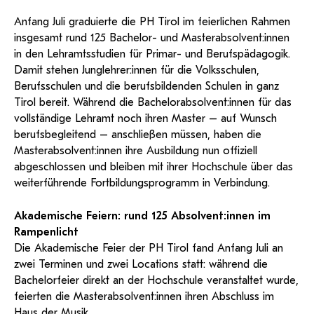
und Dokumentationen in öffentlich-
ServiceWeb
PH Online Hilfe
wissenschaftlichen Arbeiten
Hilfe
Web-basiertes Tool zum sicheren
rechtlicher Qualität.
Anfang Juli graduierte die PH Tirol im feierlichen Rahmen
Versand großer Dateien.
Anleitung
Support
BA/MA Anträge,
insgesamt rund 125 Bachelor- und Masterabsolvent:innen
Forschungsanträge, Formulare,…
Antragsformular Konto
in den Lehramtsstudien für Primar- und Berufspädagogik.
Support-Webadmin
Hilfe & Support
Damit stehen Junglehrer:innen für die Volksschulen,
Berufsschulen und die berufsbildenden Schulen in ganz
Bitte kontaktieren Sie unsere Mitarbeiter:innen nicht über die
Tirol bereit. Während die Bachelorabsolvent:innen für das
persönliche Mailadresse, sondern über den oben
vollständige Lehramt noch ihren Master – auf Wunsch
angegebenen Hilfebutton.
berufsbegleitend – anschließen müssen, haben die
Masterabsolvent:innen ihre Ausbildung nun offiziell
Service
abgeschlossen und bleiben mit ihrer Hochschule über das
weiterführende Fortbildungsprogramm in Verbindung.
Ideen und Verbesserungen Campus
Login Webredaktion
Akademische Feiern: rund 125 Absolvent:innen im
Rampenlicht
Die Akademische Feier der PH Tirol fand Anfang Juli an
zwei Terminen und zwei Locations statt: während die
Bachelorfeier direkt an der Hochschule veranstaltet wurde,
feierten die Masterabsolvent:innen ihren Abschluss im
Haus der Musik.