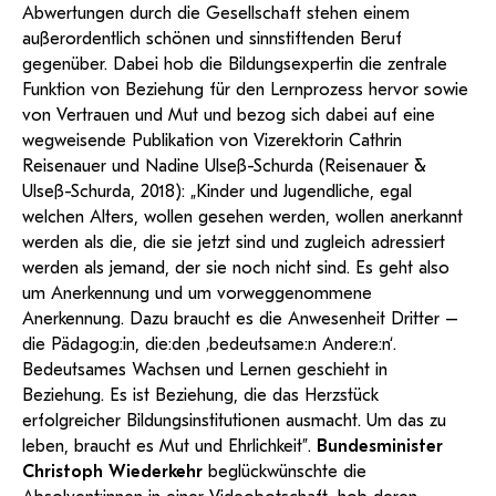
Abwertungen durch die Gesellschaft stehen einem
außerordentlich schönen und sinnstiftenden Beruf
gegenüber. Dabei hob die Bildungsexpertin die zentrale
Funktion von Beziehung für den Lernprozess hervor sowie
von Vertrauen und Mut und bezog sich dabei auf eine
wegweisende Publikation von Vizerektorin Cathrin
Reisenauer und Nadine Ulseß-Schurda (Reisenauer &
Ulseß-Schurda, 2018): „Kinder und Jugendliche, egal
welchen Alters, wollen gesehen werden, wollen anerkannt
werden als die, die sie jetzt sind und zugleich adressiert
werden als jemand, der sie noch nicht sind. Es geht also
um Anerkennung und um vorweggenommene
Anerkennung. Dazu braucht es die Anwesenheit Dritter –
die Pädagog:in, die:den ‚bedeutsame:n Andere:n‘.
Bedeutsames Wachsen und Lernen geschieht in
Beziehung. Es ist Beziehung, die das Herzstück
erfolgreicher Bildungsinstitutionen ausmacht. Um das zu
leben, braucht es Mut und Ehrlichkeit”.
Bundesminister
Christoph Wiederkehr
beglückwünschte die