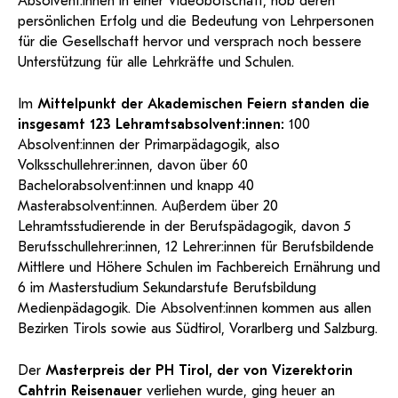
Absolvent:innen in einer Videobotschaft, hob deren
persönlichen Erfolg und die Bedeutung von Lehrpersonen
für die Gesellschaft hervor und versprach noch bessere
Unterstützung für alle Lehrkräfte und Schulen.
Im
Mittelpunkt der Akademischen Feiern standen die
insgesamt 123 Lehramtsabsolvent:innen:
100
Absolvent:innen der Primarpädagogik, also
Volksschullehrer:innen, davon über 60
Bachelorabsolvent:innen und knapp 40
Masterabsolvent:innen. Außerdem über 20
Lehramtsstudierende in der Berufspädagogik, davon 5
Berufsschullehrer:innen, 12 Lehrer:innen für Berufsbildende
Mittlere und Höhere Schulen im Fachbereich Ernährung und
6 im Masterstudium Sekundarstufe Berufsbildung
Medienpädagogik. Die Absolvent:innen kommen aus allen
Bezirken Tirols sowie aus Südtirol, Vorarlberg und Salzburg.
Der
Masterpreis der PH Tirol, der von Vizerektorin
Cahtrin Reisenauer
verliehen wurde, ging heuer an