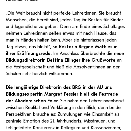
„Die Welt braucht nicht perfekte Lehrer:innen. Sie braucht
Menschen, die bereit sind, jeden Tag ihr Bestes für Kinder
und Jugendliche zu geben. Denn am Ende eines Schultages
nehmen Lehrer:innen selten etwas mit nach Hause, das
man in Händen halten kann. Aber sie hinterlassen jeden
Tag etwas, das bleibt”,
so Rektorin Regine Mathies in
ihrer Eröffnungsrede.
Im Anschluss überbrachte die neue
Bildungsdirektorin Bettina Ellinger ihre Grußworte
an
die Festgesellschaft und hieß die Absolvent:innen an den
Schulen sehr herzlich willkommen.
Die langjährige Direktorin des BRG in der AU und
Bildungsexpertin Margret Fessler hielt die Festrede
der Akademischen Feier.
Sie nahm den Lehrer:innenberuf
zwischen Realität und Verklärung in den Blick, denn beide
Perspektiven brauche es: Zumutungen wie Einsamkeit als
zentrale Emotion des 21. Jahrhunderts, Misstrauen, und
fehlgeleitete Konkurrenz in Kollegium und Klassenzimmer,