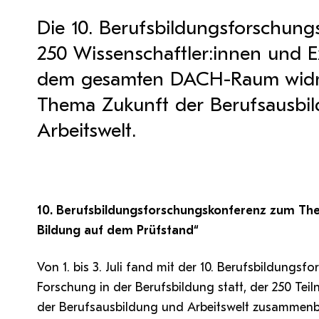
QM Pilot
Zusammenarbeit
MS 365-Support
Tätig sein an der PH Tirol
Pro Lizenz beantragen
Anforderung MS Teams
Die 10. Berufsbildungsforschung
Zoom-Support
Teams Support
250 Wissenschaftler:innen und E
dem gesamten DACH-Raum widm
Thema Zukunft der Berufsausbi
Hilfe & Support
Arbeitswelt.
Bitte kontaktieren Sie unsere Mitarbeiter:innen nicht über 
persönliche Mailadresse, sondern über den oben
angegebenen Hilfebutton.
10. Berufsbildungsforschungskonferenz zum Them
Bildung auf dem Prüfstand“
Von 1. bis 3. Juli fand mit der 10. Berufsbildungs
Forschung in der Berufsbildung statt, der 250 
der Berufsausbildung und Arbeitswelt zusammenb