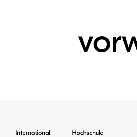
vor
International
Hochschule