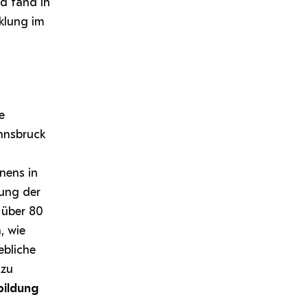
nd fand in
cklung im
e
Innsbruck
nens in
ung der
 über 80
, wie
ebliche
 zu
bildung
t