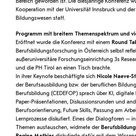
Bereich geworden ist. Die diesjährige Konferenz w
Kooperation mit der Universität Innsbruck und de
Bildungswesen statt.
Programm mit breitem Themenspektrum und vie
Eröffnet wurde die Konferenz mit einem
Round Ta
Berufsbildungsforschung in Österreich selbst refle
außeruniversitäre Forschungseinrichtung 3s Resear
und die PH Tirol an einen Tisch brachte.
In ihrer Keynote beschäftigte sich
Nicole Naeve-S
der Berufsausbildung bzw. der beruflichen Bildun
Berufsbildung (CEDEFOP) sprach über KI, digitale
Paper-Präsentationen, Diskussionsrunden und and
Berufsorientierung, Future Skills, Passung am Arbe
Lernprozesse diskutiert. Eines der Dialogforen – i
Themen austauschen, widmete der
Berufsbildung
Regine Mathies
diskutierte dafür mit dem Wissens