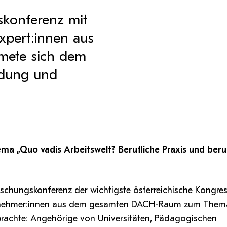
Antragsformular Konto
Sportverein
Stopp Mobbing
Campusräume buchen
Zentren
Formulare,…
skonferenz mit
Support-Webadmin
Strong together
Service
xpert:innen aus
Weltklimaspiel
Organisationsplan
ete sich dem
ldung und
Service
die
Ideen und Verbesserungen C
a „Quo vadis Arbeitswelt? Berufliche Praxis und beru
forschungskonferenz der wichtigste österreichische Kongres
Teilnehmer:innen aus dem gesamten DACH-Raum zum Them
rachte: Angehörige von Universitäten, Pädagogischen