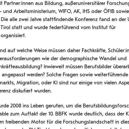
 Partner:innen aus Bildung, außeruniversitärer Forschun
s- und Arbeitsministerium, WIFO, AK, IHS oder ÖFIB sowie
Die alle zwei Jahre stattfindende Konferenz fand an der 
rol statt und wurde federführend vom Institut für
rganisiert.
 und auf welche Weise müssen daher Fachkräfte, Schüler:
 Herausforderungen wie der demographische Wandel und
chkräfteausbildung? Inwieweit müssen Berufsbilder überar
 angepasst werden? Solche Fragen sowie weiterführend
arkts, Migration, oder KI sind nur einige von vielen Aspe
enz diskutiert wurden.
rde 2008 ins Leben gerufen, um die Berufsbildungsfors
Table zum Auftakt der 10. BBFK wurde deutlich, dass der 
zum treibenden Motor für die Forschungslandschaft in di