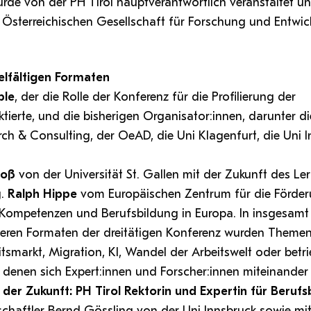
urde von der PH Tirol hauptverantwortlich veranstaltet u
r Österreichischen Gesellschaft für Forschung und Entwi
lfältigen Formaten
ble
, der die Rolle der Konferenz für die Profilierung der
ktierte, und die bisherigen Organisator:innen, darunter di
ch & Consulting, der OeAD, die Uni Klagenfurt, die Uni 
toß
von der Universität St. Gallen mit der Zukunft des Ler
g.
Ralph Hippe
vom Europäischen Zentrum für die Förder
 Kompetenzen und Berufsbildung in Europa. In insgesamt
eren Formaten der dreitätigen Konferenz wurden Themen
itsmarkt, Migration, KI, Wandel der Arbeitswelt oder betri
n denen sich Expert:innen und Forscher:innen miteinander
 der Zukunft: PH Tirol Rektorin und Expertin für Berufs
chaftler Bernd Gössling von der Uni Innsbruck sowie mi