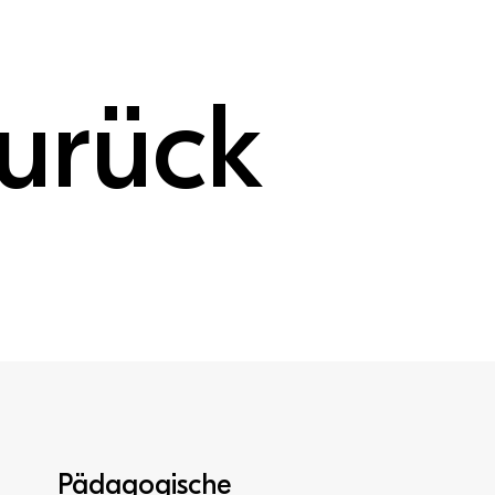
urück
Pädagogische