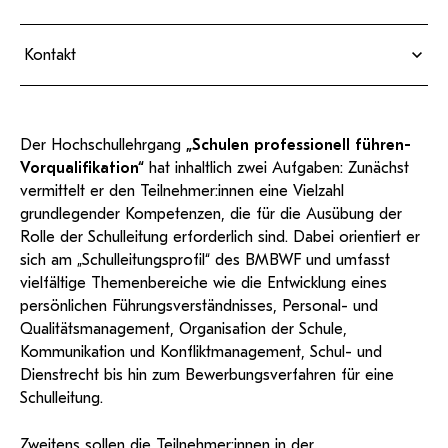
KI-Support
recherchierte Kurzvideos und
ServiceWeb
PH Online Hilfe
wissenschaftlichen Arbeiten
Hilfe
Web-basiertes Tool zum
Dokumentationen in
sicheren Versand großer
Termine HLG Start im WS 26/27 (vorbehaltlich
Anleitung
öffentlich-rechtlicher Qualität.
BA/MA Anträge,
Kontakt
Dateien.
Support
Forschungsanträge, Formulare,
möglicher Änderungen)
Antragsformular
…
Hilfe & Support
Konto
Support-Webadmin
Termine HLG Start im SoSe 2026 (vorbehaltlich
Mag. (FH) Isabella Anna Kronberger, MSc
Bitte kontaktieren Sie unsere Mitarbeiter:innen nicht über
möglicher Änderungen)
isabella.kronberger@ph-tirol.ac.at
Der Hochschullehrgang
„Schulen professionell führen-
die persönliche Mailadresse, sondern über den oben
PH-Online Profil
Vorqualifikation“
hat inhaltlich zwei Aufgaben: Zunächst
Termine neues Format SoSe 25/26 (vorbehaltlich
angegebenen Hilfebutton.
vermittelt er den Teilnehmer:innen eine Vielzahl
möglicher Änderungen)
grundlegender Kompetenzen, die für die Ausübung der
Service
Rolle der Schulleitung erforderlich sind. Dabei orientiert er
sich am „Schulleitungsprofil“ des BMBWF und umfasst
Ideen und Verbesserungen Campus
vielfältige Themenbereiche wie die Entwicklung eines
Login Webredaktion
persönlichen Führungsverständnisses, Personal- und
Qualitätsmanagement, Organisation der Schule,
Kommunikation und Konfliktmanagement, Schul- und
Dienstrecht bis hin zum Bewerbungsverfahren für eine
Schulleitung.
Zweitens sollen die Teilnehmer:innen in der