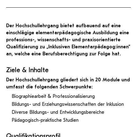
KI-Support
Inklusive Elementarpädagogik
recherchierte Kurzvideos und
ServiceWeb
PH Online Hilfe
wissenschaftlichen Arbeiten
Hilfe
Web-basiertes Tool zum
Mitteilungsblatt
Dokumentationen in
sicheren Versand großer
Anleitung
öffentlich-rechtlicher Qualität.
BA/MA Anträge,
Mag. Isabella Prantner, MSc.
Dateien.
Support
Forschungsanträge, Formulare,
Antragsformular
Institut für Elementarpädagogik
…
Der Hochschullehrgang bietet aufbauend auf eine
Hilfe & Support
Konto
Support-Webadmin
+43 670 40640-46
einschlägige elementarpädagogische Ausbildung eine
isabella.prantner@ph-tirol.ac.at
Bitte kontaktieren Sie unsere Mitarbeiter:innen nicht über
professions-, wissenschafts- und praxisorientierte
PH-Online Profil
die persönliche Mailadresse, sondern über den oben
Qualifizierung zu „Inklusiven Elementarpädagog:innen“
angegebenen Hilfebutton.
an, welche eine Berufsberechtigung zur Folge hat.
Service
Ziele & Inhalte
Der Hochschullehrgang gliedert sich in 20 Module und
Ideen und Verbesserungen Campus
umfasst die folgenden Schwerpunkte:
Login Webredaktion
Biographiearbeit & Professionalisierung
Bildungs- und Erziehungswissenschaften der Inklusion
Diverse Bildungs- und Entwicklungsbereiche
Pädagogisch-praktische Studien
Qualifikationsprofil