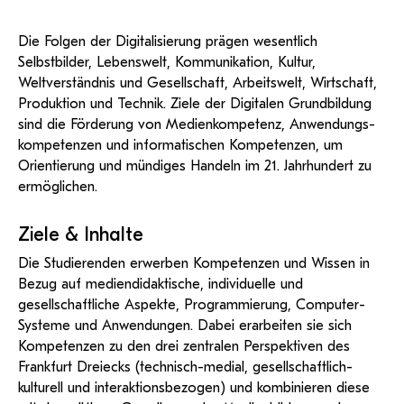
KI-Support
recherchierte Kurzvideos und
ServiceWeb
PH Online Hilfe
wissenschaftlichen Arbeiten
Kathrin Jarosik, BEd MEd
Hilfe
Web-basiertes Tool zum
Dokumentationen in
sicheren Versand großer
Personal- & Organisationsentwicklung
Anleitung
öffentlich-rechtlicher Qualität.
BA/MA Anträge,
Die Folgen der Digitalisierung prägen wesentlich
Dateien.
Support
Forschungsanträge, Formulare,
kathrin.jarosik@ph-tirol.ac.at
Antragsformular
Selbstbilder, Lebenswelt, Kommunikation, Kultur,
…
PH-Online Profil
Hilfe & Support
Konto
Weltverständnis und Gesellschaft, Arbeitswelt, Wirtschaft,
Support-Webadmin
Produktion und Technik. Ziele der Digitalen Grundbildung
Bitte kontaktieren Sie unsere Mitarbeiter:innen nicht über
sind die Förderung von Medienkompetenz, Anwendungs-
die persönliche Mailadresse, sondern über den oben
kompetenzen und informatischen Kompetenzen, um
angegebenen Hilfebutton.
Orientierung und mündiges Handeln im 21. Jahrhundert zu
ermöglichen.
Service
Ziele & Inhalte
Ideen und Verbesserungen Campus
Die Studierenden erwerben Kompetenzen und Wissen in
Login Webredaktion
Bezug auf mediendidaktische, individuelle und
gesellschaftliche Aspekte, Programmierung, Computer-
Systeme und Anwendungen. Dabei erarbeiten sie sich
Kompetenzen zu den drei zentralen Perspektiven des
Frankfurt Dreiecks (technisch-medial, gesellschaftlich-
kulturell und interaktionsbezogen) und kombinieren diese