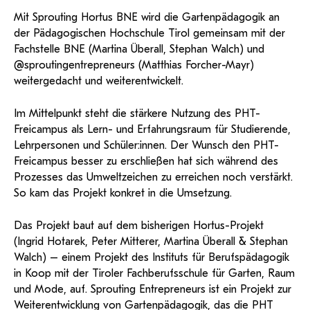
und Dokumentationen in öffentlich-
ServiceWeb
PH Online Hilfe
wissenschaftlichen Arbeiten
Hilfe
Web-basiertes Tool zum sicheren
Mit Sprouting Hortus BNE wird die Gartenpädagogik an
rechtlicher Qualität.
Versand großer Dateien.
Anleitung
Support
BA/MA Anträge,
der Pädagogischen Hochschule Tirol gemeinsam mit der
Forschungsanträge, Formulare,…
Antragsformular Konto
Fachstelle BNE (Martina Überall, Stephan Walch) und
Support-Webadmin
Hilfe & Support
@sproutingentrepreneurs (Matthias Forcher-Mayr)
weitergedacht und weiterentwickelt.
Bitte kontaktieren Sie unsere Mitarbeiter:innen nicht über die
persönliche Mailadresse, sondern über den oben
Im Mittelpunkt steht die stärkere Nutzung des PHT-
angegebenen Hilfebutton.
Freicampus als Lern- und Erfahrungsraum für Studierende,
Lehrpersonen und Schüler:innen. Der Wunsch den PHT-
Service
Freicampus besser zu erschließen hat sich während des
Prozesses das Umweltzeichen zu erreichen noch verstärkt.
Ideen und Verbesserungen Campus
So kam das Projekt konkret in die Umsetzung.
Login Webredaktion
Das Projekt baut auf dem bisherigen Hortus-Projekt
(Ingrid Hotarek, Peter Mitterer, Martina Überall & Stephan
Walch) – einem Projekt des Instituts für Berufspädagogik
in Koop mit der Tiroler Fachberufsschule für Garten, Raum
und Mode, auf. Sprouting Entrepreneurs ist ein Projekt zur
Weiterentwicklung von Gartenpädagogik, das die PHT