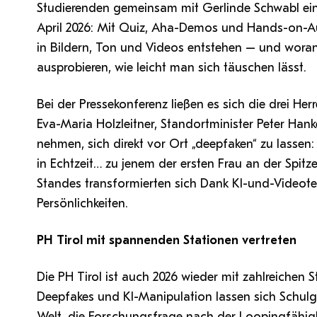
Studierenden gemeinsam mit Gerlinde Schwabl ei
April 2026: Mit Quiz, Aha-Demos und Hands-on-Au
in Bildern, Ton und Videos entstehen – und woran
ausprobieren, wie leicht man sich täuschen lässt.
Bei der Pressekonferenz ließen es sich die drei H
Eva-Maria Holzleitner, Standortminister Peter Ha
nehmen, sich direkt vor Ort „deepfaken“ zu lassen
in Echtzeit… zu jenem der ersten Frau an der Spitz
Standes transformierten sich Dank KI-und-Videote
Persönlichkeiten.
PH Tirol mit spannenden Stationen vertreten
Die PH Tirol ist auch 2026 wieder mit zahlreichen
Deepfakes und KI-Manipulation lassen sich Schulg
Welt, die Forschungsfrage nach der Loopingfähigkei