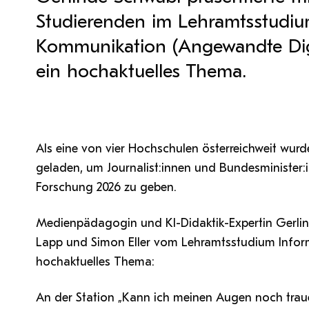
QM Pilot
Zusammenarbeit
MS 365-Support
Tätig sein an der PH Tirol
Pro Lizenz beantragen
Studierenden im Lehramtsstudiu
Anforderung MS Teams
Zoom-Support
Teams Support
Kommunikation (Angewandte Digi
ein hochaktuelles Thema.
Hilfe & Support
Bitte kontaktieren Sie unsere Mitarbeiter:innen nicht über 
persönliche Mailadresse, sondern über den oben
Als eine von vier Hochschulen österreichweit wurd
angegebenen Hilfebutton.
geladen, um Journalist:innen und Bundesminister:
Forschung 2026 zu geben.
Medienpädagogin und KI-Didaktik-Expertin Gerlinde
Lapp und Simon Eller vom Lehramtsstudium Infor
hochaktuelles Thema:
An der Station „Kann ich meinen Augen noch trau