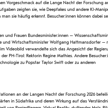
nen Vorgeschmack auf die Lange Nacht der Forschung a
fgaben zeigten sie, wie Deepfakes und andere KI-Manip
 man sie häufig erkennt. Besucher:innen können dabei se
erren und Frauen Bundesminister:innen – Wissenschaftsmin
nke und Wirtschaftsminister Wolfgang Hattmansdorfer – 
: im Videobild verwandelte sich das Angesicht der Regier
e der PH-Tirol: Rektorin Regine Mathies. Andere Besucher
chnologie zu Popstar Taylor Swift oder zu anderen
 Stationen an der Langen Nacht der Forschung 2026 beteil
ärten in Südafrika und deren Wirkung auf das Verständn
t von Papierfliegern, Virtual Reality, duftendes Holz, Pil