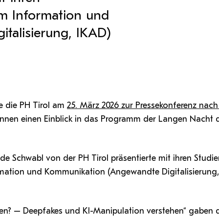
Antragsformular Konto
Sportverein
Stopp Mobbing
Campusräume buchen
Zentren
Formulare,…
m Information und
Support-Webadmin
Strong together
Service
talisierung, IKAD)
Weltklimaspiel
Organisationsplan
Service
die
Ideen und Verbesserungen C
e die PH Tirol am
25. März 2026 zur Pressekonferenz nac
innen einen Einblick in das Programm der Langen Nacht 
 Schwabl von der PH Tirol präsentierte mit ihren Studier
mation und Kommunikation (Angewandte Digitalisierung,
en? – Deepfakes und KI-Manipulation verstehen“ gaben 