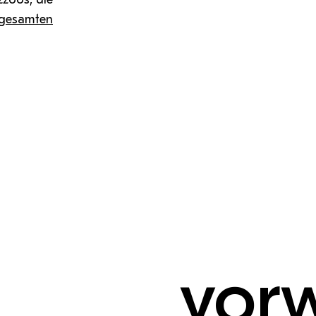
gesamten
vor