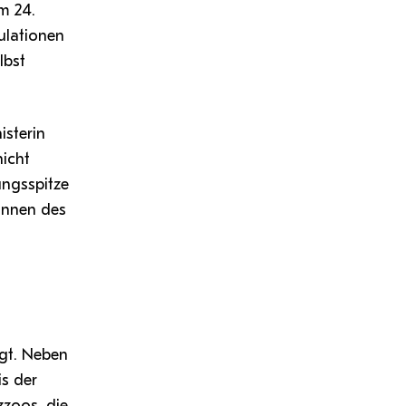
m 24.
ulationen
lbst
isterin
nicht
ungsspitze
:innen des
igt. Neben
is der
zzoos, die