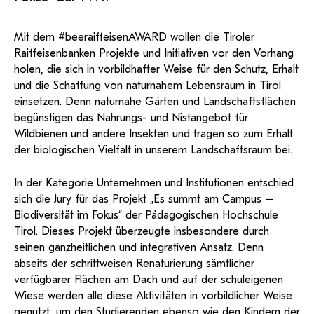
und Dokumentationen in öffentlich-
ServiceWeb
PH Online Hilfe
wissenschaftlichen Arbeiten
Hilfe
Web-basiertes Tool zum sicheren
rechtlicher Qualität.
Versand großer Dateien.
Anleitung
Support
BA/MA Anträge,
Mit dem #beeraiffeisenAWARD wollen die Tiroler
Forschungsanträge, Formulare,…
Antragsformular Konto
Raiffeisenbanken Projekte und Initiativen vor den Vorhang
Support-Webadmin
Hilfe & Support
holen, die sich in vorbildhafter Weise für den Schutz, Erhalt
und die Schaffung von naturnahem Lebensraum in Tirol
Bitte kontaktieren Sie unsere Mitarbeiter:innen nicht über die
einsetzen. Denn naturnahe Gärten und Landschaftsflächen
persönliche Mailadresse, sondern über den oben
begünstigen das Nahrungs- und Nistangebot für
angegebenen Hilfebutton.
Wildbienen und andere Insekten und tragen so zum Erhalt
der biologischen Vielfalt in unserem Landschaftsraum bei.
Service
In der Kategorie Unternehmen und Institutionen entschied
Ideen und Verbesserungen Campus
sich die Jury für das Projekt „Es summt am Campus –
Login Webredaktion
Biodiversität im Fokus“ der Pädagogischen Hochschule
Tirol. Dieses Projekt überzeugte insbesondere durch
seinen ganzheitlichen und integrativen Ansatz. Denn
abseits der schrittweisen Renaturierung sämtlicher
verfügbarer Flächen am Dach und auf der schuleigenen
Wiese werden alle diese Aktivitäten in vorbildlicher Weise
genutzt, um den Studierenden ebenso wie den Kindern der