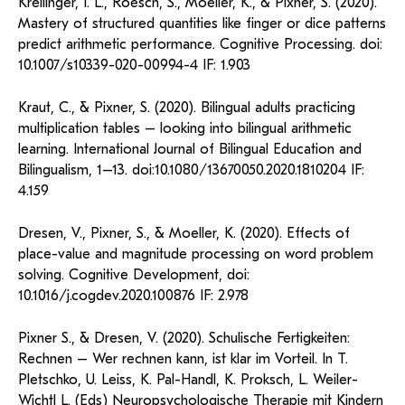
Kreilinger, I. L., Roesch, S., Moeller, K., & Pixner, S. (2020).
Mastery of structured quantities like finger or dice patterns
predict arithmetic performance. Cognitive Processing. doi:
10.1007/s10339-020-00994-4 IF: 1.903
Kraut, C., & Pixner, S. (2020). Bilingual adults practicing
multiplication tables – looking into bilingual arithmetic
learning. International Journal of Bilingual Education and
Bilingualism, 1–13. doi:10.1080/13670050.2020.1810204 IF:
4.159
Dresen, V., Pixner, S., & Moeller, K. (2020). Effects of
place-value and magnitude processing on word problem
solving. Cognitive Development, doi:
10.1016/j.cogdev.2020.100876 IF: 2.978
Pixner S., & Dresen, V. (2020). Schulische Fertigkeiten:
Rechnen – Wer rechnen kann, ist klar im Vorteil. In T.
Pletschko, U. Leiss, K. Pal-Handl, K. Proksch, L. Weiler-
Wichtl L. (Eds) Neuropsychologische Therapie mit Kindern