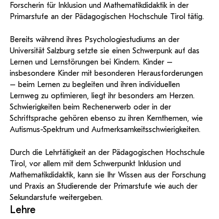
KI-Support
recherchierte Kurzvideos und
Forscherin für Inklusion und Mathematikdidaktik in der
ServiceWeb
PH Online Hilfe
wissenschaftlichen Arbeiten
Hilfe
Web-basiertes Tool zum
Dokumentationen in
Primarstufe an der Pädagogischen Hochschule Tirol tätig.
sicheren Versand großer
Anleitung
öffentlich-rechtlicher Qualität.
BA/MA Anträge,
Dateien.
Support
Forschungsanträge, Formulare,
Antragsformular
Bereits während ihres Psychologiestudiums an der
…
Hilfe & Support
Konto
Support-Webadmin
Universität Salzburg setzte sie einen Schwerpunk auf das
Lernen und Lernstörungen bei Kindern. Kinder –
Bitte kontaktieren Sie unsere Mitarbeiter:innen nicht über
insbesondere Kinder mit besonderen Herausforderungen
die persönliche Mailadresse, sondern über den oben
– beim Lernen zu begleiten und ihren individuellen
angegebenen Hilfebutton.
Lernweg zu optimieren, liegt ihr besonders am Herzen.
Schwierigkeiten beim Rechenerwerb oder in der
Service
Schriftsprache gehören ebenso zu ihren Kernthemen, wie
Ideen und Verbesserungen Campus
Autismus-Spektrum und Aufmerksamkeitsschwierigkeiten.
Login Webredaktion
Durch die Lehrtätigkeit an der Pädagogischen Hochschule
Tirol, vor allem mit dem Schwerpunkt Inklusion und
Mathematikdidaktik, kann sie Ihr Wissen aus der Forschung
und Praxis an Studierende der Primarstufe wie auch der
Sekundarstufe weitergeben.
Lehre