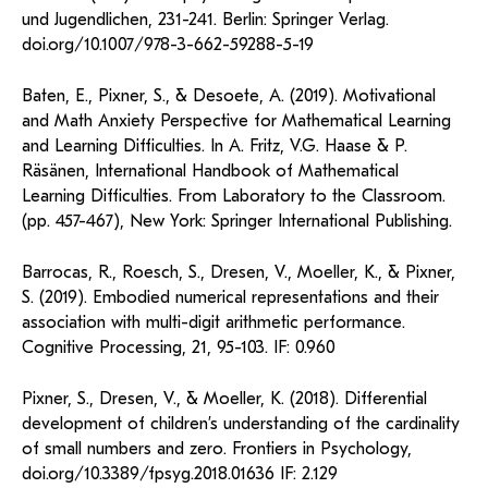
und Jugendlichen, 231-241. Berlin: Springer Verlag.
doi.org/10.1007/978-3-662-59288-5-19
Baten, E., Pixner, S., & Desoete, A. (2019). Motivational
and Math Anxiety Perspective for Mathematical Learning
and Learning Difficulties. In A. Fritz, V.G. Haase & P.
Räsänen, International Handbook of Mathematical
Learning Difficulties. From Laboratory to the Classroom.
(pp. 457-467), New York: Springer International Publishing.
Barrocas, R., Roesch, S., Dresen, V., Moeller, K., & Pixner,
S. (2019). Embodied numerical representations and their
association with multi-digit arithmetic performance.
Cognitive Processing, 21, 95-103. IF: 0.960
Pixner, S., Dresen, V., & Moeller, K. (2018). Differential
development of children’s understanding of the cardinality
of small numbers and zero. Frontiers in Psychology,
doi.org/10.3389/fpsyg.2018.01636 IF: 2.129