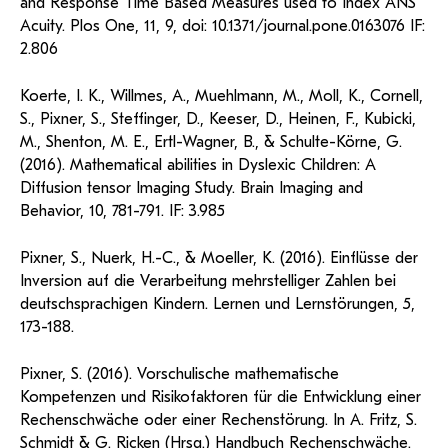
and Response Time Based Measures used to Index ANS
Acuity. Plos One, 11, 9, doi: 10.1371/journal.pone.0163076 IF:
2.806
Koerte, I. K., Willmes, A., Muehlmann, M., Moll, K., Cornell,
S., Pixner, S., Steffinger, D., Keeser, D., Heinen, F., Kubicki,
M., Shenton, M. E., Ertl-Wagner, B., & Schulte-Körne, G.
(2016). Mathematical abilities in Dyslexic Children: A
Diffusion tensor Imaging Study. Brain Imaging and
Behavior, 10, 781-791. IF: 3.985
Pixner, S., Nuerk, H.-C., & Moeller, K. (2016). Einflüsse der
Inversion auf die Verarbeitung mehrstelliger Zahlen bei
deutschsprachigen Kindern. Lernen und Lernstörungen, 5,
173-188.
Pixner, S. (2016). Vorschulische mathematische
Kompetenzen und Risikofaktoren für die Entwicklung einer
Rechenschwäche oder einer Rechenstörung. In A. Fritz, S.
Schmidt & G. Ricken (Hrsg.) Handbuch Rechenschwäche.