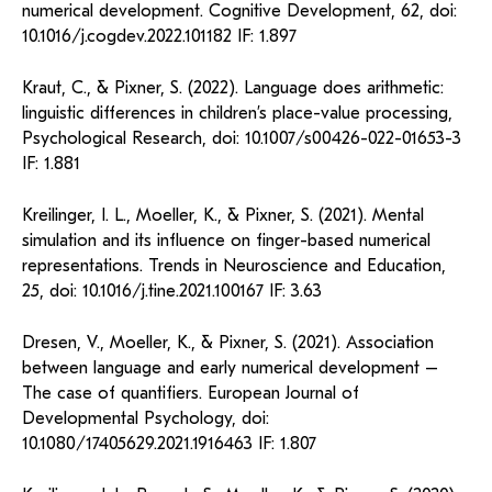
numerical development. Cognitive Development, 62, doi:
10.1016/j.cogdev.2022.101182 IF: 1.897
Kraut, C., & Pixner, S. (2022). Language does arithmetic:
linguistic differences in children’s place-value processing,
Psychological Research, doi: 10.1007/s00426-022-01653-3
IF: 1.881
Kreilinger, I. L., Moeller, K., & Pixner, S. (2021). Mental
simulation and its influence on finger-based numerical
representations. Trends in Neuroscience and Education,
25, doi: 10.1016/j.tine.2021.100167 IF: 3.63
Dresen, V., Moeller, K., & Pixner, S. (2021). Association
between language and early numerical development –
The case of quantifiers. European Journal of
Developmental Psychology, doi:
10.1080/17405629.2021.1916463 IF: 1.807