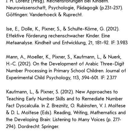
J. H. Lorenz (Hrsg). Rechenstörungen bei Kindern.
Neurowissenschaft, Psychologie, Pädagogik (p.231-257).
Göttingen: Vanderhoeck & Ruprecht.
Ise, E., Dolle, K., Pixner, S., & Schulte-Körne, G. (2012).
Effektive Förderung rechenschwacher Kinder. Eine
Metaanalyse. Kindheit und Entwicklung, 21, 181-92. IF: 3.983
Mann, A., Moeller, K., Pixner, S., Kaufmann, L., & Nuerk,
H.-C. (2012). On the Development of Arabic Three-Digit
Number Processing in Primary School Children. Journal of
Experimental Child Psychology, 113, 594-601. IF: 2.377
Kaufmann, L., & Pixner, S. (2012). New Approaches to
Teaching Early Number Skills and to Remediate Number
Fact Dyscalculia. In Z. Breznitz, O. Rubinsten, V. J. Molfese
& D. L. Molfese (Eds). Reading, Writing, Mathematics and
the Developing Brain: Listening to Many Voices (p. 277-
294). Dordrecht: Springer.