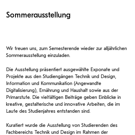
KI-Support
recherchierte Kurzvideos und
ServiceWeb
PH Online Hilfe
wissenschaftlichen Arbeiten
Hilfe
Web-basiertes Tool zum
Dokumentationen in
sicheren Versand großer
Anleitung
Sommerausstellung
öffentlich-rechtlicher Qualität.
BA/MA Anträge,
Dateien.
Support
Forschungsanträge, Formulare,
Antragsformular
…
Hilfe & Support
Konto
Support-Webadmin
Bitte kontaktieren Sie unsere Mitarbeiter:innen nicht über
die persönliche Mailadresse, sondern über den oben
Wir freuen uns, zum Semesterende wieder zur alljährlichen
angegebenen Hilfebutton.
Sommerausstellung einzuladen.
Service
Die Ausstellung präsentiert ausgewählte Exponate und
Projekte aus den Studiengängen Technik und Design,
Ideen und Verbesserungen Campus
Information und Kommunikation (Angewandte
Login Webredaktion
Digitalisierung), Ernährung und Haushalt sowie aus der
Primarstufe. Die vielfältigen Beiträge geben Einblicke in
kreative, gestalterische und innovative Arbeiten, die im
Laufe des Studienjahres entstanden sind.
Kuratiert wurde die Ausstellung von Studierenden des
Fachbereichs Technik und Design im Rahmen der