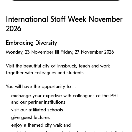
KI-Support
recherchierte Kurzvideos und
ServiceWeb
PH Online Hilfe
wissenschaftlichen Arbeiten
Hilfe
Web-basiertes Tool zum
Dokumentationen in
sicheren Versand großer
Anleitung
öffentlich-rechtlicher Qualität.
BA/MA Anträge,
Dateien.
International Staff Week November
Support
Forschungsanträge, Formulare,
Antragsformular
…
Hilfe & Support
Konto
2026
Support-Webadmin
Bitte kontaktieren Sie unsere Mitarbeiter:innen nicht über
Embracing Diversity
die persönliche Mailadresse, sondern über den oben
angegebenen Hilfebutton.
Monday, 23 November till Friday, 27 November 2026
Service
Visit the beautiful city of Innsbruck, teach and work
together with colleagues and students.
Ideen und Verbesserungen Campus
You will have the opportunity to …
Login Webredaktion
exchange your expertise with colleagues of the PHT
and our partner institutions
visit our affiliated schools
give guest lectures
enjoy a themed city walk and