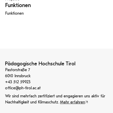
KI-Support
recherchierte Kurzvideos und
ServiceWeb
PH Online Hilfe
wissenschaftlichen Arbeiten
Funktionen
Hilfe
Web-basiertes Tool zum
Dokumentationen in
sicheren Versand großer
Anleitung
öffentlich-rechtlicher Qualität.
BA/MA Anträge,
Funktionen
Dateien.
Support
Forschungsanträge, Formulare,
Antragsformular
…
Hilfe & Support
Konto
Support-Webadmin
Bitte kontaktieren Sie unsere Mitarbeiter:innen nicht über
die persönliche Mailadresse, sondern über den oben
angegebenen Hilfebutton.
Service
Pädagogische Hochschule Tirol
Ideen und Verbesserungen Campus
Pastorstraße 7
Login Webredaktion
6010 Innsbruck
+43 512 59923
office@ph-tirol.ac.at
Wir sind mehrfach zertifiziert und engagieren uns aktiv für
Nachhaltigkeit und Klimaschutz.
Mehr erfahren