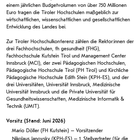
KI-Support
recherchierte Kurzvideos und
ServiceWeb
PH Online Hilfe
wissenschaftlichen Arbeiten
einem jährlichen Budgetvolumen von über 750 Millionen
Hilfe
Web-basiertes Tool zum
Dokumentationen in
sicheren Versand großer
Euro tragen die Tiroler Hochschulen maßgeblich zur
Anleitung
öffentlich-rechtlicher Qualität.
BA/MA Anträge,
Dateien.
wirtschaftlichen, wissenschaftlichen und gesellschaftlichen
Support
Forschungsanträge, Formulare,
Antragsformular
…
Entwicklung des Landes bei.
Hilfe & Support
Konto
Support-Webadmin
Bitte kontaktieren Sie unsere Mitarbeiter:innen nicht über
Zur Tiroler Hochschulkonferenz zählen die Rektor:innen der
die persönliche Mailadresse, sondern über den oben
drei Fachhochschulen, fh gesundheit (FHG),
angegebenen Hilfebutton.
Fachhochschule Kufstein Tirol und Management Center
Innsbruck (MCI), der zwei Pädagogischen Hochschulen,
Service
Pädagogische Hochschule Tirol (PH Tirol) und Kirchliche
Pädagogische Hochschule Edith Stein (KPH-ES), und der
Ideen und Verbesserungen Campus
drei Universitäten, Universität Innsbruck, Medizinische
Universität Innsbruck und die Private Universität für
Login Webredaktion
Gesundheitswissenschaften, Medizinische Informatik &
Technik (UMIT).
Vorsitz (Stand: Juni 2026)
Mario Döller (FH Kufstein) – Vorsitzender
Nikolaus Janovsky (KPH-ES) – 1. Stellvertreter (für die