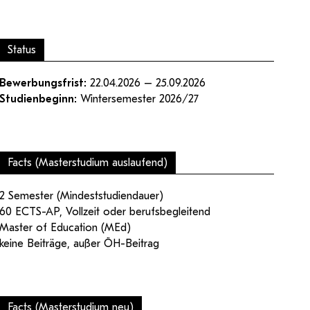
Facheinschlägige Studien ergänzende
Wirtschaftsabteilung
Studien (BA)
Schwerpunkt Erwachsenenbildung (MA)
Status
Bewerbungsfrist:
22.04.2026 – 25.09.2026
Studienbeginn:
Wintersemester 2026/27
ampus
Login Webredaktion
Facts (Masterstudium auslaufend)
2 Semester (Mindeststudiendauer)
60 ECTS-AP, Vollzeit oder berufsbegleitend
Master of Education (MEd)
keine Beiträge, außer ÖH-Beitrag
Facts (Masterstudium neu)