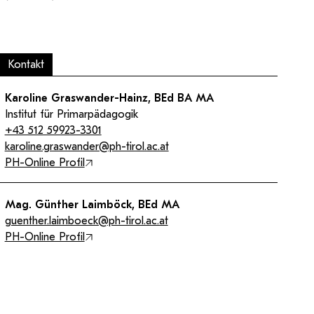
Kontakt
Karoline Graswander-Hainz, BEd BA MA
Institut für Primarpädagogik
+43 512 59923-3301
karoline.graswander@ph-tirol.ac.at
PH-Online Profil
Mag. Günther Laimböck, BEd MA
guenther.laimboeck@ph-tirol.ac.at
PH-Online Profil