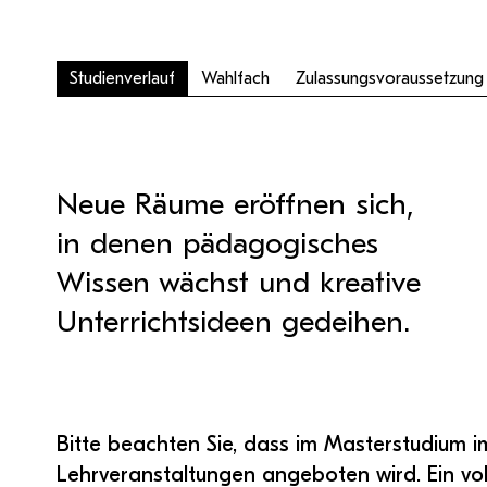
QM Pilot
Zusammenarbeit
MS 365-Support
Tätig sein an der PH Tirol
Pro Lizenz beantragen
Anforderung MS Teams
Zoom-Support
Teams Support
Studienverlauf
Wahlfach
Zulassungsvoraussetzung
Hilfe & Support
Neue Räume eröffnen sich,
Bitte kontaktieren Sie unsere Mitarbeiter:innen nicht über 
persönliche Mailadresse, sondern über den oben
in denen pädagogisches
angegebenen Hilfebutton.
Wissen wächst und kreative
Unterrichtsideen gedeihen.
Bitte beachten Sie, dass im Masterstudium i
Lehrveranstaltungen angeboten wird. Ein vol