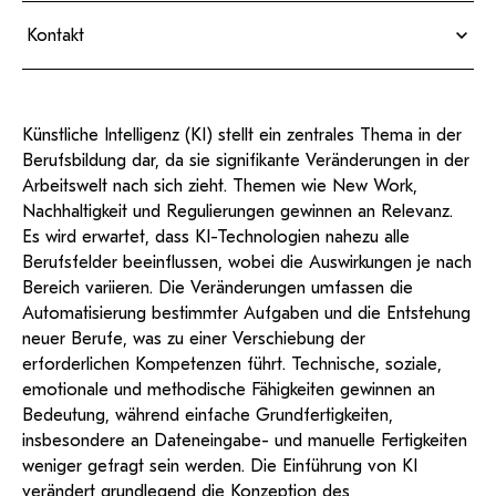
Fristen und Anleitung zur Bewerbung
KI-Support
recherchierte Kurzvideos und
ServiceWeb
PH Online Hilfe
wissenschaftlichen Arbeiten
Hilfe
Künstliche Intelligenz im IT-Unterricht der
Web-basiertes Tool zum
Dokumentationen in
Kontakt
sicheren Versand großer
Berufsbildung
Anleitung
öffentlich-rechtlicher Qualität.
BA/MA Anträge,
Dateien.
Support
Forschungsanträge, Formulare,
Antragsformular
…
Hilfe & Support
Konto
Gerlinde Schwabl, MEd
Support-Webadmin
Institut für Berufspädagogik
Künstliche Intelligenz (KI) stellt ein zentrales Thema in der
Bitte kontaktieren Sie unsere Mitarbeiter:innen nicht über
Details zur Person
Berufsbildung dar, da sie signifikante Veränderungen in der
die persönliche Mailadresse, sondern über den oben
+43 664 88539-342
Arbeitswelt nach sich zieht. Themen wie New Work,
angegebenen Hilfebutton.
gerlinde.schwabl@ph-tirol.ac.at
Nachhaltigkeit und Regulierungen gewinnen an Relevanz.
PH-Online Profil
Es wird erwartet, dass KI-Technologien nahezu alle
Service
Berufsfelder beeinflussen, wobei die Auswirkungen je nach
Bereich variieren. Die Veränderungen umfassen die
Ideen und Verbesserungen Campus
Susanne Aichinger
Automatisierung bestimmter Aufgaben und die Entstehung
susanne.aichinger@haup.ac.at
Login Webredaktion
neuer Berufe, was zu einer Verschiebung der
erforderlichen Kompetenzen führt. Technische, soziale,
emotionale und methodische Fähigkeiten gewinnen an
Bedeutung, während einfache Grundfertigkeiten,
insbesondere an Dateneingabe- und manuelle Fertigkeiten
weniger gefragt sein werden. Die Einführung von KI
verändert grundlegend die Konzeption des