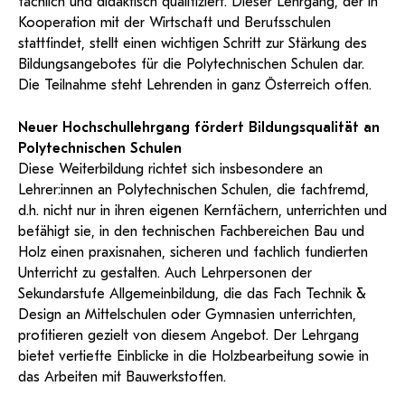
fachlich und didaktisch qualifiziert. Dieser Lehrgang, der in
und Dokumentationen in öffentlich-
ServiceWeb
PH Online Hilfe
wissenschaftlichen Arbeiten
Hilfe
Web-basiertes Tool zum sicheren
Kooperation mit der Wirtschaft und Berufsschulen
rechtlicher Qualität.
Versand großer Dateien.
Anleitung
Support
BA/MA Anträge,
stattfindet, stellt einen wichtigen Schritt zur Stärkung des
Forschungsanträge, Formulare,…
Antragsformular Konto
Bildungsangebotes für die Polytechnischen Schulen dar.
Support-Webadmin
Hilfe & Support
Die Teilnahme steht Lehrenden in ganz Österreich offen.
Bitte kontaktieren Sie unsere Mitarbeiter:innen nicht über die
Neuer Hochschullehrgang fördert Bildungsqualität an
persönliche Mailadresse, sondern über den oben
Polytechnischen Schulen
angegebenen Hilfebutton.
Diese Weiterbildung richtet sich insbesondere an
Lehrer:innen an Polytechnischen Schulen, die fachfremd,
Service
d.h. nicht nur in ihren eigenen Kernfächern, unterrichten und
befähigt sie, in den technischen Fachbereichen Bau und
Ideen und Verbesserungen Campus
Holz einen praxisnahen, sicheren und fachlich fundierten
Login Webredaktion
Unterricht zu gestalten. Auch Lehrpersonen der
Sekundarstufe Allgemeinbildung, die das Fach Technik &
Design an Mittelschulen oder Gymnasien unterrichten,
profitieren gezielt von diesem Angebot. Der Lehrgang
bietet vertiefte Einblicke in die Holzbearbeitung sowie in
das Arbeiten mit Bauwerkstoffen.