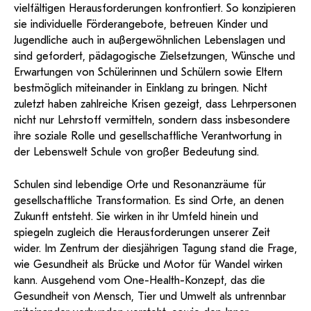
und Dokumentationen in öffentlich-
vielfältigen Herausforderungen konfrontiert. So konzipieren
ServiceWeb
PH Online Hilfe
wissenschaftlichen Arbeiten
Hilfe
Web-basiertes Tool zum sicheren
rechtlicher Qualität.
sie individuelle Förderangebote, betreuen Kinder und
Versand großer Dateien.
Anleitung
Support
BA/MA Anträge,
Jugendliche auch in außergewöhnlichen Lebenslagen und
Forschungsanträge, Formulare,…
Antragsformular Konto
sind gefordert, pädagogische Zielsetzungen, Wünsche und
Support-Webadmin
Hilfe & Support
Erwartungen von Schülerinnen und Schülern sowie Eltern
bestmöglich miteinander in Einklang zu bringen. Nicht
Bitte kontaktieren Sie unsere Mitarbeiter:innen nicht über die
zuletzt haben zahlreiche Krisen gezeigt, dass Lehrpersonen
persönliche Mailadresse, sondern über den oben
nicht nur Lehrstoff vermitteln, sondern dass insbesondere
angegebenen Hilfebutton.
ihre soziale Rolle und gesellschaftliche Verantwortung in
der Lebenswelt Schule von großer Bedeutung sind.
Service
Ideen und Verbesserungen Campus
Schulen sind lebendige Orte und Resonanzräume für
gesellschaftliche Transformation. Es sind Orte, an denen
Login Webredaktion
Zukunft entsteht. Sie wirken in ihr Umfeld hinein und
spiegeln zugleich die Herausforderungen unserer Zeit
wider. Im Zentrum der diesjährigen Tagung stand die Frage,
wie Gesundheit als Brücke und Motor für Wandel wirken
kann. Ausgehend vom One-Health-Konzept, das die
Gesundheit von Mensch, Tier und Umwelt als untrennbar