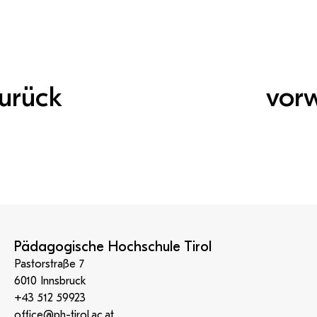
urück
vor
Pädagogische Hochschule Tirol
Pastorstraße 7
6010 Innsbruck
+43 512 59923
office@ph-tirol.ac.at