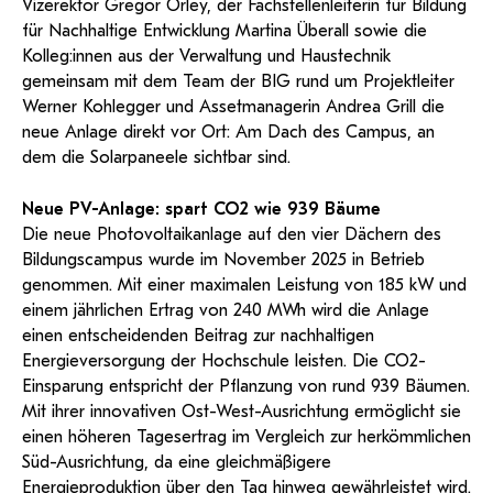
Vizerektor Gregor Örley, der Fachstellenleiterin für Bildung
und Dokumentationen in öffentlich-
ServiceWeb
PH Online Hilfe
wissenschaftlichen Arbeiten
Hilfe
Web-basiertes Tool zum sicheren
rechtlicher Qualität.
für Nachhaltige Entwicklung Martina Überall sowie die
Versand großer Dateien.
Anleitung
Support
BA/MA Anträge,
Kolleg:innen aus der Verwaltung und Haustechnik
Forschungsanträge, Formulare,…
Antragsformular Konto
gemeinsam mit dem Team der BIG rund um Projektleiter
Support-Webadmin
Hilfe & Support
Werner Kohlegger und Assetmanagerin Andrea Grill die
neue Anlage direkt vor Ort: Am Dach des Campus, an
Bitte kontaktieren Sie unsere Mitarbeiter:innen nicht über die
dem die Solarpaneele sichtbar sind.
persönliche Mailadresse, sondern über den oben
angegebenen Hilfebutton.
Neue PV-Anlage: spart CO2 wie 939 Bäume
Die neue Photovoltaikanlage auf den vier Dächern des
Service
Bildungscampus wurde im November 2025 in Betrieb
genommen. Mit einer maximalen Leistung von 185 kW und
Ideen und Verbesserungen Campus
einem jährlichen Ertrag von 240 MWh wird die Anlage
Login Webredaktion
einen entscheidenden Beitrag zur nachhaltigen
Energieversorgung der Hochschule leisten. Die CO2-
Einsparung entspricht der Pflanzung von rund 939 Bäumen.
Mit ihrer innovativen Ost-West-Ausrichtung ermöglicht sie
einen höheren Tagesertrag im Vergleich zur herkömmlichen
Süd-Ausrichtung, da eine gleichmäßigere
Energieproduktion über den Tag hinweg gewährleistet wird.