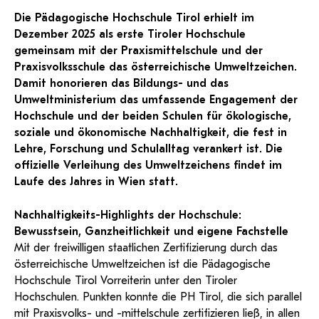
und Dokumentationen in öffentlich-
ServiceWeb
PH Online Hilfe
wissenschaftlichen Arbeiten
Hilfe
Web-basiertes Tool zum sicheren
Die Pädagogische Hochschule Tirol erhielt im
rechtlicher Qualität.
Versand großer Dateien.
Anleitung
Support
BA/MA Anträge,
Dezember 2025 als erste Tiroler Hochschule
Forschungsanträge, Formulare,…
Antragsformular Konto
gemeinsam mit der Praxismittelschule und der
Support-Webadmin
Hilfe & Support
Praxisvolksschule das österreichische Umweltzeichen.
Damit honorieren das Bildungs- und das
Bitte kontaktieren Sie unsere Mitarbeiter:innen nicht über die
Umweltministerium das umfassende Engagement der
persönliche Mailadresse, sondern über den oben
Hochschule und der beiden Schulen für ökologische,
angegebenen Hilfebutton.
soziale und ökonomische Nachhaltigkeit, die fest in
Lehre, Forschung und Schulalltag verankert ist. Die
Service
offizielle Verleihung des Umweltzeichens findet im
Laufe des Jahres in Wien statt.
Ideen und Verbesserungen Campus
Login Webredaktion
Nachhaltigkeits-Highlights der Hochschule:
Bewusstsein, Ganzheitlichkeit und eigene Fachstelle
Mit der freiwilligen staatlichen Zertifizierung durch das
österreichische Umweltzeichen ist die Pädagogische
Hochschule Tirol Vorreiterin unter den Tiroler
Hochschulen. Punkten konnte die PH Tirol, die sich parallel
mit Praxisvolks- und -mittelschule zertifizieren ließ, in allen