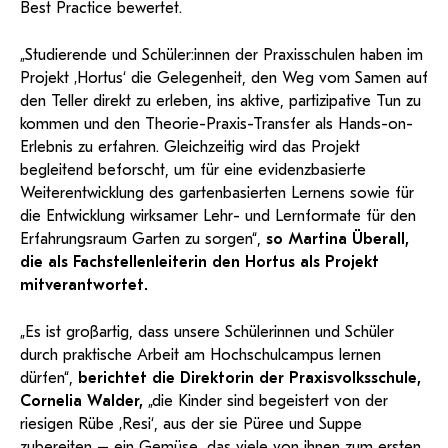
Best Practice bewertet.
„Studierende und Schüler:innen der Praxisschulen haben im
Projekt ‚Hortus‘ die Gelegenheit, den Weg vom Samen auf
den Teller direkt zu erleben, ins aktive, partizipative Tun zu
kommen und den Theorie-Praxis-Transfer als Hands-on-
Erlebnis zu erfahren. Gleichzeitig wird das Projekt
begleitend beforscht, um für eine evidenzbasierte
Weiterentwicklung des gartenbasierten Lernens sowie für
die Entwicklung wirksamer Lehr- und Lernformate für den
Erfahrungsraum Garten zu sorgen“,
so Martina Überall,
die als Fachstellenleiterin den Hortus als Projekt
mitverantwortet.
„Es ist großartig, dass unsere Schülerinnen und Schüler
durch praktische Arbeit am Hochschulcampus lernen
dürfen“,
berichtet die Direktorin der Praxisvolksschule,
Cornelia Walder,
„die Kinder sind begeistert von der
riesigen Rübe ‚Resi‘, aus der sie Püree und Suppe
zubereiten – ein Gemüse, das viele von ihnen zum ersten