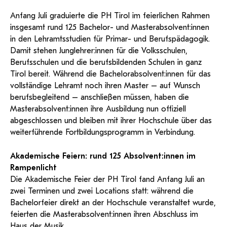
und Dokumentationen in öffentlich-
ServiceWeb
PH Online Hilfe
wissenschaftlichen Arbeiten
Hilfe
Web-basiertes Tool zum sicheren
rechtlicher Qualität.
Anfang Juli graduierte die PH Tirol im feierlichen Rahmen
Versand großer Dateien.
Anleitung
Support
BA/MA Anträge,
insgesamt rund 125 Bachelor- und Masterabsolvent:innen
Forschungsanträge, Formulare,…
Antragsformular Konto
in den Lehramtsstudien für Primar- und Berufspädagogik.
Support-Webadmin
Hilfe & Support
Damit stehen Junglehrer:innen für die Volksschulen,
Berufsschulen und die berufsbildenden Schulen in ganz
Bitte kontaktieren Sie unsere Mitarbeiter:innen nicht über die
Tirol bereit. Während die Bachelorabsolvent:innen für das
persönliche Mailadresse, sondern über den oben
vollständige Lehramt noch ihren Master – auf Wunsch
angegebenen Hilfebutton.
berufsbegleitend – anschließen müssen, haben die
Masterabsolvent:innen ihre Ausbildung nun offiziell
Service
abgeschlossen und bleiben mit ihrer Hochschule über das
weiterführende Fortbildungsprogramm in Verbindung.
Ideen und Verbesserungen Campus
Login Webredaktion
Akademische Feiern: rund 125 Absolvent:innen im
Rampenlicht
Die Akademische Feier der PH Tirol fand Anfang Juli an
zwei Terminen und zwei Locations statt: während die
Bachelorfeier direkt an der Hochschule veranstaltet wurde,
feierten die Masterabsolvent:innen ihren Abschluss im
Haus der Musik.