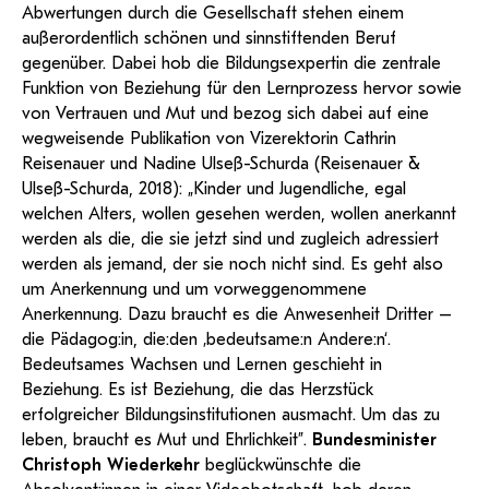
Abwertungen durch die Gesellschaft stehen einem
außerordentlich schönen und sinnstiftenden Beruf
gegenüber. Dabei hob die Bildungsexpertin die zentrale
Funktion von Beziehung für den Lernprozess hervor sowie
von Vertrauen und Mut und bezog sich dabei auf eine
wegweisende Publikation von Vizerektorin Cathrin
Reisenauer und Nadine Ulseß-Schurda (Reisenauer &
Ulseß-Schurda, 2018): „Kinder und Jugendliche, egal
welchen Alters, wollen gesehen werden, wollen anerkannt
werden als die, die sie jetzt sind und zugleich adressiert
werden als jemand, der sie noch nicht sind. Es geht also
um Anerkennung und um vorweggenommene
Anerkennung. Dazu braucht es die Anwesenheit Dritter –
die Pädagog:in, die:den ‚bedeutsame:n Andere:n‘.
Bedeutsames Wachsen und Lernen geschieht in
Beziehung. Es ist Beziehung, die das Herzstück
erfolgreicher Bildungsinstitutionen ausmacht. Um das zu
leben, braucht es Mut und Ehrlichkeit”.
Bundesminister
Christoph Wiederkehr
beglückwünschte die