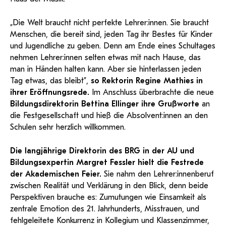
„Die Welt braucht nicht perfekte Lehrer:innen. Sie braucht
Menschen, die bereit sind, jeden Tag ihr Bestes für Kinder
und Jugendliche zu geben. Denn am Ende eines Schultages
nehmen Lehrer:innen selten etwas mit nach Hause, das
man in Händen halten kann. Aber sie hinterlassen jeden
Tag etwas, das bleibt”,
so Rektorin Regine Mathies in
ihrer Eröffnungsrede.
Im Anschluss überbrachte die neue
Bildungsdirektorin Bettina Ellinger ihre Grußworte
an
die Festgesellschaft und hieß die Absolvent:innen an den
Schulen sehr herzlich willkommen.
Die langjährige Direktorin des BRG in der AU und
Bildungsexpertin Margret Fessler hielt die Festrede
der Akademischen Feier.
Sie nahm den Lehrer:innenberuf
zwischen Realität und Verklärung in den Blick, denn beide
Perspektiven brauche es: Zumutungen wie Einsamkeit als
zentrale Emotion des 21. Jahrhunderts, Misstrauen, und
fehlgeleitete Konkurrenz in Kollegium und Klassenzimmer,