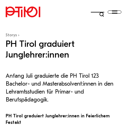
PH Online
Moodle
Storys
Hilfe
Hilfe
Menü
PH Tirol graduiert
Intranet
LeOn
Hilfe
Hilfe
Webbasierendes
Open-Source-Lernplattform
Microsoft 365
iMooX
Informationssystem zur
zur Erstellung und Verwaltu
Hilfe
Hilfe
studieren
Zentrale Plattform für den internen
Medienportal des TBI-
Junglehrer:innen
Administration von Aus-, Weiter-
Online-Kursen
Teams
Bibliothek
Informationsaustausch
Medienzentrums mit 70.000 
Hilfe
Produktivitäts-Apps wie Microsoft
Österreichische Plattform fü
und Fortbildungen
Moodle-Anleitungen
MS 365-Support
Arbeitsblättern, Bildern, Ü
Zoom
Teams, Word, Excel, PowerPoint,
kostenlose, offene Online-K
Hilfe
forschen
PH Online Hilfe
Plattform für Chat,
Moodle-Support
Support
Outlook, OneDrive und vieles mehr
Hochschulniveau.
QM Pilot
Helpdesk-Support
Videokonferenzen und
Videokonferenzen, Online-
Hilfe bei Anmeldeproblemen
Support
Zusammenarbeit
Anfang Juli graduierte die PH Tirol 123
Meetings,..
entwickeln
MS 365-Support
Anforderung MS Teams
Pro Lizenz beantragen
Bachelor- und Masterabsolvent:innen in den
Teams Support
Zoom-Support
entdecken
Lehramtsstudien für Primar- und
Berufspädagogik.
hochschule
KI-MS
PHT-Wiki
Hilfe
Hilfe
edutube
IT-Helpdesk
Hilfe
Hilfe
DSVGO konforme, textgenerative KI
Interne Wissensdatenbank,
PH Tirol graduiert Junglehrer:innen in Feierlichem
Turnitin
Recording Studio
für die Arbeit an der PH Tirol.
Hilfestellungen, Anleitungen
Hilfe
Hilfe
Bildungsplattform für journalistisch
Ticketsystem zur technische
Festakt
KI-Support
MS 365-Support
FileSender
Medienverleih
verlässlich recherchierte Kurzvideos
Unterstützung
Hilfe
Ähnlichkeitsprüfung von
Recording Studio buchen