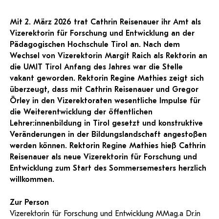
und Dokumentationen in öffentlich-
ServiceWeb
PH Online Hilfe
wissenschaftlichen Arbeiten
Hilfe
Web-basiertes Tool zum sicheren
rechtlicher Qualität.
Versand großer Dateien.
Anleitung
Mit 2. März 2026 trat Cathrin Reisenauer ihr Amt als
Support
BA/MA Anträge,
Forschungsanträge, Formulare,…
Antragsformular Konto
Vizerektorin für Forschung und Entwicklung an der
Support-Webadmin
Hilfe & Support
Pädagogischen Hochschule Tirol an. Nach dem
Wechsel von Vizerektorin Margit Raich als Rektorin an
Bitte kontaktieren Sie unsere Mitarbeiter:innen nicht über die
die UMIT Tirol Anfang des Jahres war die Stelle
persönliche Mailadresse, sondern über den oben
vakant geworden. Rektorin Regine Mathies zeigt sich
angegebenen Hilfebutton.
überzeugt, dass mit Cathrin Reisenauer und Gregor
Örley in den Vizerektoraten wesentliche Impulse für
Service
die Weiterentwicklung der öffentlichen
Lehrer:innenbildung in Tirol gesetzt und konstruktive
Ideen und Verbesserungen Campus
Veränderungen in der Bildungslandschaft angestoßen
Login Webredaktion
werden können. Rektorin Regine Mathies hieß Cathrin
Reisenauer als neue Vizerektorin für Forschung und
Entwicklung zum Start des Sommersemesters herzlich
willkommen.
Zur Person
Vizerektorin für Forschung und Entwicklung MMag.a Dr.in