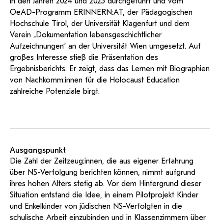
in den Jahren 2024 und 2025 durchgeführt und vom
und Dokumentationen in öffentlich-
ServiceWeb
PH Online Hilfe
wissenschaftlichen Arbeiten
Hilfe
Web-basiertes Tool zum sicheren
OeAD-Programm ERINNERN:AT, der Pädagogischen
rechtlicher Qualität.
Versand großer Dateien.
Anleitung
Support
BA/MA Anträge,
Hochschule Tirol, der Universität Klagenfurt und dem
Forschungsanträge, Formulare,…
Antragsformular Konto
Verein „Dokumentation lebensgeschichtlicher
Support-Webadmin
Hilfe & Support
Aufzeichnungen“ an der Universität Wien umgesetzt. Auf
großes Interesse stieß die Präsentation des
Bitte kontaktieren Sie unsere Mitarbeiter:innen nicht über die
Ergebnisberichts. Er zeigt, dass das Lernen mit Biographien
persönliche Mailadresse, sondern über den oben
von Nachkomm:innen für die Holocaust Education
angegebenen Hilfebutton.
zahlreiche Potenziale birgt.
Service
Ideen und Verbesserungen Campus
Login Webredaktion
Ausgangspunkt
Die Zahl der Zeitzeug:innen, die aus eigener Erfahrung
über NS-Verfolgung berichten können, nimmt aufgrund
ihres hohen Alters stetig ab. Vor dem Hintergrund dieser
Situation entstand die Idee, in einem Pilotprojekt Kinder
und Enkelkinder von jüdischen NS-Verfolgten in die
schulische Arbeit einzubinden und in Klassenzimmern über