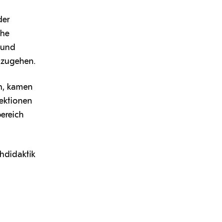
der
che
 und
umzugehen.
n, kamen
rektionen
ereich
hdidaktik