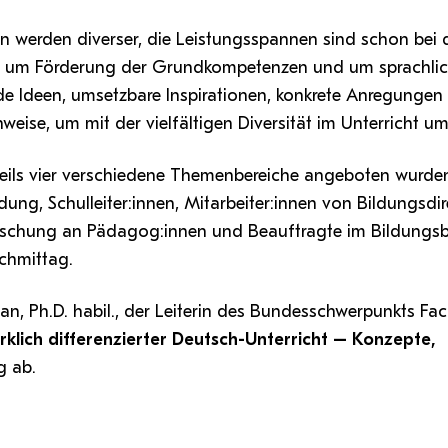
n werden diverser, die Leistungsspannen sind schon bei 
 es um Förderung der Grundkompetenzen und um sprachli
nde Ideen, umsetzbare Inspirationen, konkrete Anregungen
weise, um mit der vielfältigen Diversität im Unterricht 
eils vier verschiedene Themenbereiche angeboten wurde
ldung, Schulleiter:innen, Mitarbeiter:innen von Bildungsdi
ischung an Pädagog:innen und Beauftragte im Bildungsb
chmittag.
an, Ph.D. habil., der Leiterin des Bundesschwerpunkts Fac
irklich differenzierter Deutsch-Unterricht – Konzepte,
g ab.