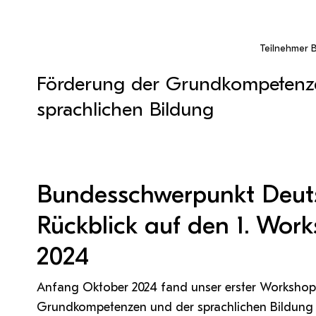
QM Pilot
Zusammenarbeit
MS 365-Support
Tätig sein an der PH Tirol
Pro Lizenz beantragen
Anforderung MS Teams
Zoom-Support
Teams Support
Teilnehmer 
Förderung der Grundkompetenz
Hilfe & Support
sprachlichen Bildung
Bitte kontaktieren Sie unsere Mitarbeiter:innen nicht über 
persönliche Mailadresse, sondern über den oben
angegebenen Hilfebutton.
Bundesschwerpunkt Deuts
Rückblick auf den 1. Wo
2024
Anfang Oktober 2024 fand unser erster Workshop
Grundkompetenzen und der sprachlichen Bildung an 