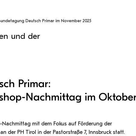
Antragsformular Konto
Sportverein
Stopp Mobbing
Campusräume buchen
Zentren
Formulare,…
Support-Webadmin
Strong together
Service
Bundetagung Deutsch Primar im November 2025
Weltklimaspiel
Organisationsplan
en und der
Service
die
Ideen und Verbesserungen C
ch Primar:
rkshop-Nachmittag im Oktobe
-Nachmittag mit dem Fokus auf Förderung der
der PH Tirol in der Pastorstraße 7, Innsbruck statt.