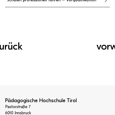
Schulen professionell führen – Vorqualifikation
urück
vor
Pädagogische Hochschule Tirol
Pastorstraße 7
6010 Innsbruck