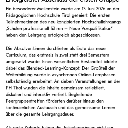
und Dokumentationen in öffentlich-
ServiceWeb
PH Online Hilfe
wissenschaftlichen Arbeiten
Hilfe
Web-basiertes Tool zum sicheren
rechtlicher Qualität.
Ein besonderer Meilenstein wurde am 13. Juni 2026 an der
Versand großer Dateien.
Anleitung
Support
BA/MA Anträge,
Pädagogischen Hochschule Tirol gefeiert: Die ersten
Forschungsanträge, Formulare,…
Antragsformular Konto
Teilnehmer:innen des neu konzipierten Hochschullehrgangs
Support-Webadmin
Hilfe & Support
„Schulen professionell führen – Neue Vorqualifikation“
haben den Lehrgang erfolgreich abgeschlossen.
Bitte kontaktieren Sie unsere Mitarbeiter:innen nicht über die
persönliche Mailadresse, sondern über den oben
Die Absolvent:innen durchliefen als Erste das neue
angegebenen Hilfebutton.
Curriculum, das erstmals in zwei statt drei Semestern
umgesetzt wurde. Einen wesentlichen Bestandteil bildete
Service
dabei das Blended-Learning-Konzept: Der Großteil der
Weiterbildung wurde in asynchronen Online-Lernphasen
Ideen und Verbesserungen Campus
selbstständig erarbeitet. An sieben Veranstaltungen an der
Login Webredaktion
PH Tirol wurden die Inhalte gemeinsam reflektiert,
diskutiert und interaktiv vertieft. Begleitende
Peergruppentreffen förderten darüber hinaus den
kontinuierlichen Austausch und das gemeinsame Lernen
über die gesamte Lehrgangsdauer.
Als erste Kohorte haben die Teilnehmer:innen nicht nur