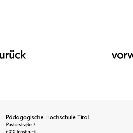
urück
vor
Pädagogische Hochschule Tirol
Pastorstraße 7
6010 Innsbruck