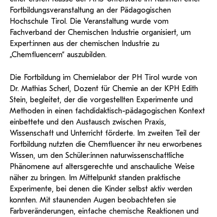
und Dokumentationen in öffentlich-
ServiceWeb
PH Online Hilfe
wissenschaftlichen Arbeiten
Hilfe
Fortbildungsveranstaltung an der Pädagogischen
Web-basiertes Tool zum sicheren
rechtlicher Qualität.
Versand großer Dateien.
Anleitung
Hochschule Tirol. Die Veranstaltung wurde vom
Support
BA/MA Anträge,
Forschungsanträge, Formulare,…
Antragsformular Konto
Fachverband der Chemischen Industrie organisiert, um
Support-Webadmin
Hilfe & Support
Expert:innen aus der chemischen Industrie zu
„Chemfluencern“ auszubilden.
Bitte kontaktieren Sie unsere Mitarbeiter:innen nicht über die
persönliche Mailadresse, sondern über den oben
Die Fortbildung im Chemielabor der PH Tirol wurde von
angegebenen Hilfebutton.
Dr. Mathias Scherl, Dozent für Chemie an der KPH Edith
Stein, begleitet, der die vorgestellten Experimente und
Service
Methoden in einen fachdidaktisch-pädagogischen Kontext
einbettete und den Austausch zwischen Praxis,
Ideen und Verbesserungen Campus
Wissenschaft und Unterricht förderte. Im zweiten Teil der
Login Webredaktion
Fortbildung nutzten die Chemfluencer ihr neu erworbenes
Wissen, um den Schüler:innen naturwissenschaftliche
Phänomene auf altersgerechte und anschauliche Weise
näher zu bringen. Im Mittelpunkt standen praktische
Experimente, bei denen die Kinder selbst aktiv werden
konnten. Mit staunenden Augen beobachteten sie
Farbveränderungen, einfache chemische Reaktionen und