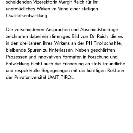
scheidenden Vizerektorin Margit Raich für ihr
und Dokumentationen in öffentlich-
ServiceWeb
PH Online Hilfe
wissenschaftlichen Arbeiten
Hilfe
Web-basiertes Tool zum sicheren
rechtlicher Qualität.
unermüdliches Wirken im Sinne einer stetigen
Versand großer Dateien.
Anleitung
Support
BA/MA Anträge,
Qualitätsentwicklung.
Forschungsanträge, Formulare,…
Antragsformular Konto
Support-Webadmin
Hilfe & Support
Die verschiedenen Ansprachen und Abschiedsbeiträge
zeichneten dabei ein stimmiges Bild von Dr. Raich, die es
Bitte kontaktieren Sie unsere Mitarbeiter:innen nicht über die
in den drei Jahren ihres Wirkens an der PH Tirol schaffte,
persönliche Mailadresse, sondern über den oben
bleibende Spuren zu hinterlassen. Neben geschärften
angegebenen Hilfebutton.
Prozessen und innovativen Formaten in Forschung und
Entwicklung bleibt auch die Erinnerung an stets freundliche
Service
und respektvolle Begegnungen mit der künftigen Rektorin
der Privatuniversität UMIT TIROL.
Ideen und Verbesserungen Campus
Login Webredaktion
Weihnachtsfeier 2026