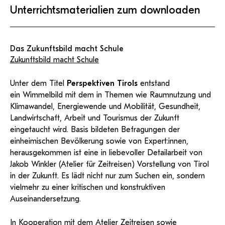
KI-Support
recherchierte Kurzvideos und
ServiceWeb
PH Online Hilfe
wissenschaftlichen Arbeiten
Unterrichtsmaterialien zum downloaden
Hilfe
Web-basiertes Tool zum
Dokumentationen in
sicheren Versand großer
Anleitung
öffentlich-rechtlicher Qualität.
BA/MA Anträge,
Dateien.
Support
Forschungsanträge, Formulare,
Antragsformular
…
Hilfe & Support
Konto
Das Zukunftsbild macht Schule
Support-Webadmin
Zukunftsbild macht Schule
Bitte kontaktieren Sie unsere Mitarbeiter:innen nicht über
die persönliche Mailadresse, sondern über den oben
Unter dem Titel
Perspektiven Tirols
entstand
angegebenen Hilfebutton.
ein Wimmelbild mit dem in Themen wie Raumnutzung und
Klimawandel, Energiewende und Mobilität, Gesundheit,
Service
Landwirtschaft, Arbeit und Tourismus der Zukunft
eingetaucht wird. Basis bildeten Befragungen der
Ideen und Verbesserungen Campus
einheimischen Bevölkerung sowie von Expert:innen,
Login Webredaktion
herausgekommen ist eine in liebevoller Detailarbeit von
Jakob Winkler (Atelier für Zeitreisen) Vorstellung von Tirol
in der Zukunft. Es lädt nicht nur zum Suchen ein, sondern
vielmehr zu einer kritischen und konstruktiven
Auseinandersetzung.
In Kooperation mit dem Atelier Zeitreisen sowie