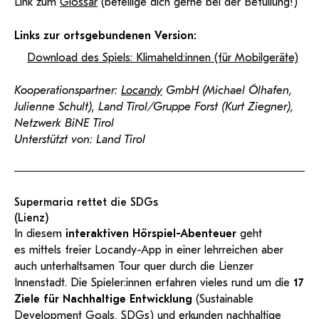
Link zum
Glossar
(beteilige dich gerne bei der Befüllung!)
Links zur ortsgebundenen Version:
Download des Spiels: Klimaheld:innen (für Mobilgeräte)
Kooperationspartner:
Locandy
GmbH (Michael Ölhafen,
Julienne Schult), Land Tirol/Gruppe Forst (Kurt Ziegner),
Netzwerk BiNE Tirol
Unterstützt von: Land Tirol
Supermaria rettet die SDGs
(Lienz)
In diesem
interaktiven Hörspiel-Abenteuer
geht
es mittels freier Locandy-App in einer lehrreichen aber
auch unterhaltsamen Tour quer durch die Lienzer
Innenstadt. Die Spieler:innen erfahren vieles rund um die
17
Ziele für Nachhaltige Entwicklung
(Sustainable
Development Goals, SDGs) und erkunden nachhaltige