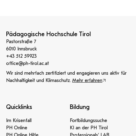
KI-Support
recherchierte Kurzvideos und
ServiceWeb
PH Online Hilfe
wissenschaftlichen Arbeiten
Hilfe
Web-basiertes Tool zum
Dokumentationen in
sicheren Versand großer
Anleitung
öffentlich-rechtlicher Qualität.
BA/MA Anträge,
Dateien.
Support
Forschungsanträge, Formulare,
Antragsformular
…
Hilfe & Support
Konto
Support-Webadmin
Pädagogische Hochschule Tirol
Bitte kontaktieren Sie unsere Mitarbeiter:innen nicht über
Pastorstraße 7
die persönliche Mailadresse, sondern über den oben
6010 Innsbruck
angegebenen Hilfebutton.
+43 512 59923
office@ph-tirol.ac.at
Service
Wir sind mehrfach zertifiziert und engagieren uns aktiv für
Ideen und Verbesserungen Campus
Nachhaltigkeit und Klimaschutz.
Mehr erfahren
Login Webredaktion
Quicklinks
Bildung
Im Krisenfall
Fortbildungssuche
PH Online
KI an der PH Tirol
PH Online Hilfe
Professionals‘ LAB