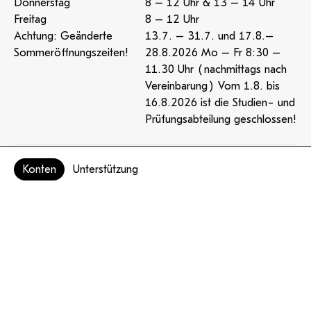
Donnerstag
8 – 12 Uhr & 13 – 14 Uhr
Freitag
8 – 12 Uhr
Achtung: Geänderte
13.7. – 31.7. und 17.8.–
Sommeröffnungszeiten!
28.8.2026 Mo – Fr 8:30 –
11.30 Uhr (nachmittags nach
Vereinbarung) Vom 1.8. bis
16.8.2026 ist die Studien- und
Prüfungsabteilung geschlossen!
Konten
Unterstützung
Mensa
Öffnungszeiten & Speiseplan
Samstagvormittag geöffnet