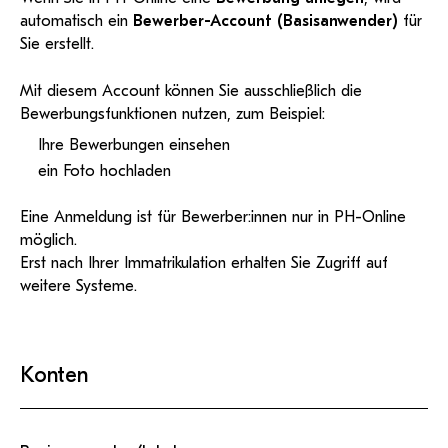
KI-Support
recherchierte Kurzvideos und
ServiceWeb
PH Online Hilfe
wissenschaftlichen Arbeiten
Hilfe
automatisch ein
Web-basiertes Tool zum
Bewerber-Account (Basisanwender)
für
Dokumentationen in
sicheren Versand großer
Anleitung
Sie erstellt.
öffentlich-rechtlicher Qualität.
BA/MA Anträge,
Dateien.
Support
Forschungsanträge, Formulare,
Antragsformular
…
Hilfe & Support
Konto
Mit diesem Account können Sie ausschließlich die
Support-Webadmin
Bewerbungsfunktionen nutzen, zum Beispiel:
Bitte kontaktieren Sie unsere Mitarbeiter:innen nicht über
Ihre Bewerbungen einsehen
die persönliche Mailadresse, sondern über den oben
ein Foto hochladen
angegebenen Hilfebutton.
Eine Anmeldung ist für Bewerber:innen nur in PH-Online
Service
möglich.
Erst nach Ihrer Immatrikulation erhalten Sie Zugriff auf
Ideen und Verbesserungen Campus
weitere Systeme.
Login Webredaktion
Konten