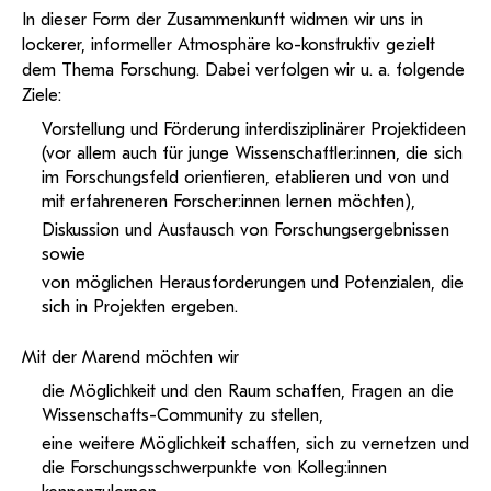
Support
ServiceWeb
In dieser Form der Zusammenkunft widmen wir uns in
Hilfe
Web-basiertes Tool zum sicheren Versand großer Dateien.
Anleitung
lockerer, informeller Atmosphäre ko-konstruktiv gezielt
BA/MA Anträge, Forschungsanträge, Formulare,…
Antragsformular Konto
Support-Webadmin
dem Thema Forschung. Dabei verfolgen wir u. a. folgende
Ziele:
Hilfe & Support
Vorstellung und Förderung interdisziplinärer Projektideen
Bitte kontaktieren Sie unsere Mitarbeiter:innen nicht über die
(vor allem auch für junge Wissenschaftler:innen, die sich
persönliche Mailadresse, sondern über den oben
im Forschungsfeld orientieren, etablieren und von und
angegebenen Hilfebutton.
mit erfahreneren Forscher:innen lernen möchten),
Diskussion und Austausch von Forschungsergebnissen
Service
sowie
von möglichen Herausforderungen und Potenzialen, die
Ideen und Verbesserungen Campus
sich in Projekten ergeben.
Login Webredaktion
Mit der Marend möchten wir
die Möglichkeit und den Raum schaffen, Fragen an die
Wissenschafts-Community zu stellen,
eine weitere Möglichkeit schaffen, sich zu vernetzen und
die Forschungsschwerpunkte von Kolleg:innen