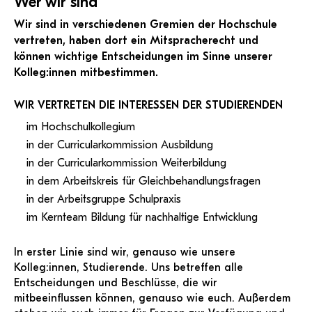
Wer wir sind
KI-Support
recherchierte Kurzvideos und
ServiceWeb
PH Online Hilfe
wissenschaftlichen Arbeiten
stv.elementar@ph-tirol.ac.at
Hilfe
Web-basiertes Tool zum
Dokumentationen in
Wir sind in verschiedenen Gremien der Hochschule
sicheren Versand großer
Anleitung
öffentlich-rechtlicher Qualität.
BA/MA Anträge,
Referat für Sozialpolitik
Dateien.
vertreten, haben dort ein Mitspracherecht und
Support
Forschungsanträge, Formulare,
Antragsformular
Studienvertretung Primarstufe
sozial.hv@ph-tirol.ac.at
können wichtige Entscheidungen im Sinne unserer
…
Hilfe & Support
Konto
Support-Webadmin
stv.primar@ph-tirol.ac.at
Kolleg:innen mitbestimmen.
Bitte kontaktieren Sie unsere Mitarbeiter:innen nicht über
Referat für Öffentlichkeitsarbeit
WIR VERTRETEN DIE INTERESSEN DER STUDIERENDEN
die persönliche Mailadresse, sondern über den oben
Studienvertretung Sekundarstufe
pr.hv@ph-tirol.ac.at
angegebenen Hilfebutton.
im Hochschulkollegium
stv.sekundar@ph-tirol.ac.at
in der Curricularkommission Ausbildung
Referat für Veranstaltungen
Service
in der Curricularkommission Weiterbildung
org.hv@ph-tirol.ac.at
in dem Arbeitskreis für Gleichbehandlungsfragen
Ideen und Verbesserungen Campus
in der Arbeitsgruppe Schulpraxis
Login Webredaktion
Internationales und Erasmus
im Kernteam Bildung für nachhaltige Entwicklung
international.hv@ph-tirol.ac.at
In erster Linie sind wir, genauso wie unsere
Kolleg:innen, Studierende. Uns betreffen alle
Nachhaltigkeit und Diversität
Entscheidungen und Beschlüsse, die wir
NuD.hv@ph-tirol.ac.at
mitbeeinflussen können, genauso wie euch. Außerdem