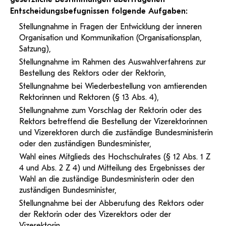
PH-Online Profil
Entscheidungsbefugnissen folgende Aufgaben:
Stellungnahme in Fragen der Entwicklung der inneren
Organisation und Kommunikation (Organisationsplan,
Dipl.-Päd. OStR Roland Warzilek, BEd
Satzung),
M.A.
Stellungnahme im Rahmen des Auswahlverfahrens zur
roland.warzilek@ph-tirol.ac.at
Bestellung des Rektors oder der Rektorin,
PH-Online Profil
Stellungnahme bei Wiederbestellung von amtierenden
Rektorinnen und Rektoren (§ 13 Abs. 4),
Stellungnahme zum Vorschlag der Rektorin oder des
Rektors betreffend die Bestellung der Vizerektorinnen
und Vizerektoren durch die zuständige Bundesministerin
oder den zuständigen Bundesminister,
Wahl eines Mitglieds des Hochschulrates (§ 12 Abs. 1 Z
4 und Abs. 2 Z 4) und Mitteilung des Ergebnisses der
Wahl an die zuständige Bundesministerin oder den
zuständigen Bundesminister,
Stellungnahme bei der Abberufung des Rektors oder
der Rektorin oder des Vizerektors oder der
Vizerektorin,