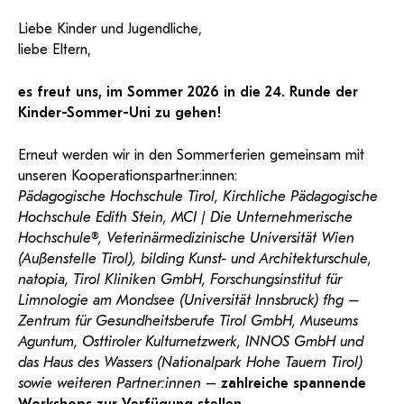
KI-Support
recherchierte Kurzvideos und
ServiceWeb
PH Online Hilfe
wissenschaftlichen Arbeiten
Hilfe
Web-basiertes Tool zum
Dokumentationen in
Liebe Kinder und Jugendliche,
sicheren Versand großer
Anleitung
öffentlich-rechtlicher Qualität.
BA/MA Anträge,
liebe Eltern,
Dateien.
Support
Forschungsanträge, Formulare,
Antragsformular
…
Hilfe & Support
Konto
Support-Webadmin
es freut uns, im Sommer 2026 in die 24. Runde der
Kinder-Sommer-Uni zu gehen!
Bitte kontaktieren Sie unsere Mitarbeiter:innen nicht über
die persönliche Mailadresse, sondern über den oben
Erneut werden wir in den Sommerferien gemeinsam mit
angegebenen Hilfebutton.
unseren Kooperationspartner:innen:
Pädagogische Hochschule Tirol, Kirchliche Pädagogische
Service
Hochschule Edith Stein, MCI | Die Unternehmerische
Hochschule®, Veterinärmedizinische Universität Wien
Ideen und Verbesserungen Campus
(Außenstelle Tirol), bilding Kunst- und Architekturschule,
Login Webredaktion
natopia, Tirol Kliniken GmbH, Forschungsinstitut für
Limnologie am Mondsee (Universität Innsbruck) fhg –
Zentrum für Gesundheitsberufe Tirol GmbH, Museums
Aguntum, Osttiroler Kulturnetzwerk, INNOS GmbH und
das Haus des Wassers (Nationalpark Hohe Tauern Tirol)
sowie weiteren Partner:innen –
zahlreiche spannende