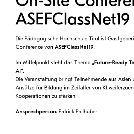
On-Site Confere
QM Pilot
Zusammenarbeit
MS 365-Support
Tätig sein an der PH Tirol
Pro Lizenz beantragen
Anforderung MS Teams
Zoom-Support
ASEFClassNet19
Teams Support
Die Pädagogische Hochschule Tirol ist Gastgeberi
Hilfe & Support
Conference von
ASEFClassNet19
.
Bitte kontaktieren Sie unsere Mitarbeiter:innen nicht über 
Im Mittelpunkt steht das Thema
„Future-Ready T
persönliche Mailadresse, sondern über den oben
angegebenen Hilfebutton.
AI“
.
Die Veranstaltung bringt Teilnehmende aus Asie
Ansätze für Bildung im Zeitalter von KI weiterzuen
Kooperationen zu stärken.
Ansprechperson:
Patrick Pallhuber