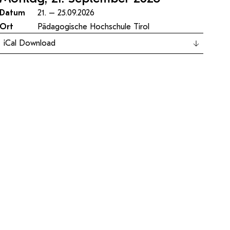
Facheinschlägige Studien ergänzende
Wirtschaftsabteilung
Datum
21. – 25.09.2026
Studien (BA)
Ort
Pädagogische Hochschule Tirol
Schwerpunkt Erwachsenenbildung (MA)
iCal Download
ampus
Login Webredaktion