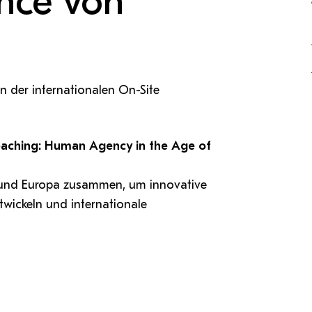
nce von
Antragsformular Konto
Sportverein
Stopp Mobbing
Campusräume buchen
Zentren
Formulare,…
Support-Webadmin
Strong together
Service
Weltklimaspiel
Organisationsplan
n der internationalen On-Site
Service
die
Ideen und Verbesserungen C
eaching: Human Agency in the Age of
n und Europa zusammen, um innovative
twickeln und internationale