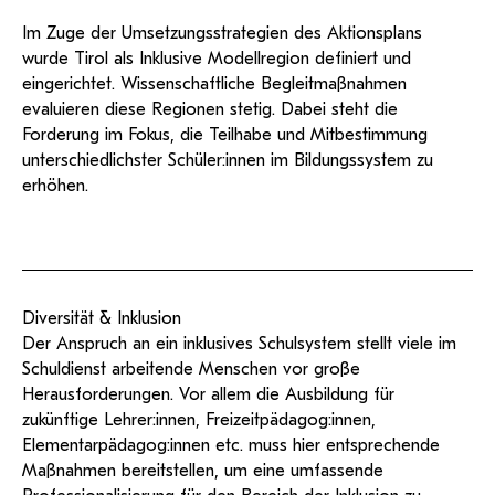
KI-Support
recherchierte Kurzvideos und
ServiceWeb
PH Online Hilfe
wissenschaftlichen Arbeiten
Hilfe
Web-basiertes Tool zum
Dokumentationen in
Im Zuge der Umsetzungsstrategien des Aktionsplans
sicheren Versand großer
Anleitung
öffentlich-rechtlicher Qualität.
BA/MA Anträge,
wurde Tirol als Inklusive Modellregion definiert und
Dateien.
Support
Forschungsanträge, Formulare,
Antragsformular
eingerichtet. Wissenschaftliche Begleitmaßnahmen
…
Hilfe & Support
Konto
evaluieren diese Regionen stetig. Dabei steht die
Support-Webadmin
Forderung im Fokus, die Teilhabe und Mitbestimmung
Bitte kontaktieren Sie unsere Mitarbeiter:innen nicht über
unterschiedlichster Schüler:innen im Bildungssystem zu
die persönliche Mailadresse, sondern über den oben
erhöhen.
angegebenen Hilfebutton.
Service
Ideen und Verbesserungen Campus
Diversität & Inklusion
Login Webredaktion
Der Anspruch an ein inklusives Schulsystem stellt viele im
Schuldienst arbeitende Menschen vor große
Herausforderungen. Vor allem die Ausbildung für
zukünftige Lehrer:innen, Freizeitpädagog:innen,
Elementarpädagog:innen etc. muss hier entsprechende
Maßnahmen bereitstellen, um eine umfassende