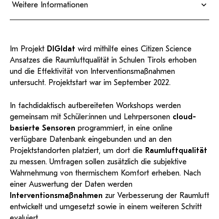
KI-Support
recherchierte Kurzvideos und
Weitere Informationen
Dipl.-Ing. Simon Beck
ServiceWeb
PH Online Hilfe
wissenschaftlichen Arbeiten
Hilfe
Web-basiertes Tool zum
Dokumentationen in
+43 512 50763-613
sicheren Versand großer
Anleitung
öffentlich-rechtlicher Qualität.
BA/MA Anträge,
Ass. Prof. Mag. Dr. Gabriel Rojas-Kopei­
simon.beck@uibk.ac.at
Dateien.
Sparkling Science 2.0
Support
Forschungsanträge, Formulare,
Antragsformular
nig
…
Hilfe & Support
Konto
Support-Webadmin
BMB
Im Projekt
DIGIdat
wird mithilfe eines Citizen Science
+43 512 50763-607
Christian Hechenberger
Ansatzes die Raumluftqualität in Schulen Tirols erhoben
gabriel.rojas-kopeinig@uibk.ac.at
Bitte kontaktieren Sie unsere Mitarbeiter:innen nicht über
christian.hechenberg@stud.ph-tirol.ac.at
und die Effektivität von Interventionsmaßnahmen
die persönliche Mailadresse, sondern über den oben
untersucht. Projektstart war im September 2022.
angegebenen Hilfebutton.
Elena Krois
In fachdidaktisch aufbereiteten Workshops werden
Service
elena.krois@stud.ph-tirol.ac.at
gemeinsam mit Schüler:innen und Lehrpersonen
cloud-
basierte Sensoren
programmiert, in eine online
Ideen und Verbesserungen Campus
verfügbare Datenbank eingebunden und an den
Login Webredaktion
Projektstandorten platziert, um dort die
Raumluftqualität
zu messen. Umfragen sollen zusätzlich die subjektive
Wahrnehmung von thermischem Komfort erheben. Nach
einer Auswertung der Daten werden
Interventionsmaßnahmen
zur Verbesserung der Raumluft
entwickelt und umgesetzt sowie in einem weiteren Schritt
evaluiert.