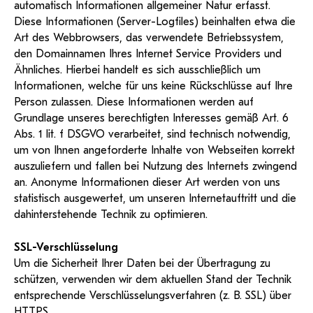
KI-Support
automatisch Informationen allgemeiner Natur erfasst.
recherchierte Kurzvideos und
ServiceWeb
PH Online Hilfe
wissenschaftlichen Arbeiten
Hilfe
Web-basiertes Tool zum
Dokumentationen in
Diese Informationen (Server-Logfiles) beinhalten etwa die
sicheren Versand großer
Anleitung
öffentlich-rechtlicher Qualität.
BA/MA Anträge,
Art des Webbrowsers, das verwendete Betriebssystem,
Dateien.
Support
Forschungsanträge, Formulare,
Antragsformular
den Domainnamen Ihres Internet Service Providers und
…
Hilfe & Support
Konto
Support-Webadmin
Ähnliches. Hierbei handelt es sich ausschließlich um
Informationen, welche für uns keine Rückschlüsse auf Ihre
Bitte kontaktieren Sie unsere Mitarbeiter:innen nicht über
Person zulassen. Diese Informationen werden auf
die persönliche Mailadresse, sondern über den oben
Grundlage unseres berechtigten Interesses gemäß Art. 6
angegebenen Hilfebutton.
Abs. 1 lit. f DSGVO verarbeitet, sind technisch notwendig,
um von Ihnen angeforderte Inhalte von Webseiten korrekt
Service
auszuliefern und fallen bei Nutzung des Internets zwingend
an. Anonyme Informationen dieser Art werden von uns
Ideen und Verbesserungen Campus
statistisch ausgewertet, um unseren Internetauftritt und die
Login Webredaktion
dahinterstehende Technik zu optimieren.
SSL-Verschlüsselung
Um die Sicherheit Ihrer Daten bei der Übertragung zu
schützen, verwenden wir dem aktuellen Stand der Technik
entsprechende Verschlüsselungsverfahren (z. B. SSL) über
HTTPS.