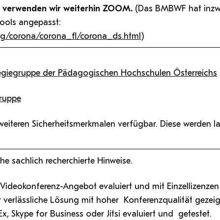
Antragsformular Konto
er verwenden wir weiterhin ZOOM.
Sportverein
Stopp Mobbing
Campusräume buchen
Zentren
(Das BMBWF hat inzw
Formulare,…
Support-Webadmin
ools angepasst:
Strong together
Service
g/corona/corona_fl/corona_ds.html
)
Weltklimaspiel
Organisationsplan
Service
ategiegruppe der Pädagogischen Hochschulen Österreichs
die
Ideen und Verbesserungen C
ruppe
 weiteren Sicherheitsmerkmalen verfügbar. Diese werden l
he sachlich recherchierte Hinweise.
Videokonferenz-Angebot evaluiert und mit Einzellizenzen
hr verlässliche Lösung mit hoher Konferenzqualität gezei
 Skype for Business oder Jitsi evaluiert und getestet.