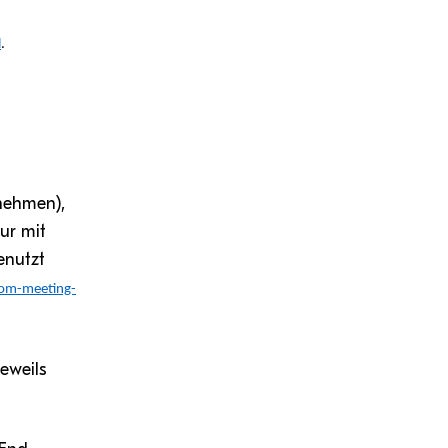
l
.
lnehmen),
ur mit
enutzt
oom-meeting-
eweils