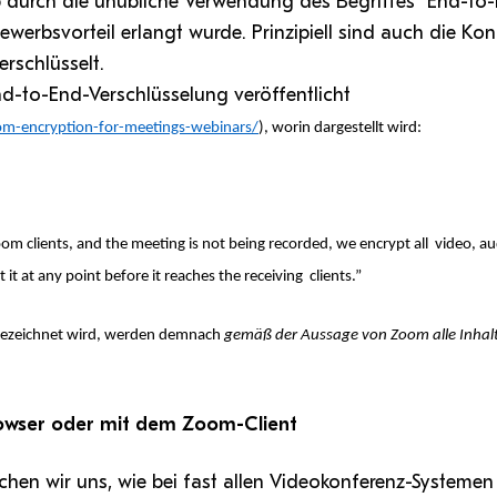
ob durch die unübliche Verwendung des Begriffes “End-to
werbsvorteil erlangt wurde. Prinzipiell sind auch die Ko
rschlüsselt.
nd-to-End-Verschlüsselung veröffentlicht
m-encryption-for-meetings-webinars/
), worin dargestellt wird:
Zoom clients, and the meeting is not being recorded, we encrypt all video, au
it at any point before it reaches the receiving clients.”
fgezeichnet wird, werden demnach
gemäß der Aussage von Zoom alle Inhal
owser oder mit dem Zoom-Client
hen wir uns, wie bei fast allen Videokonferenz-Systemen