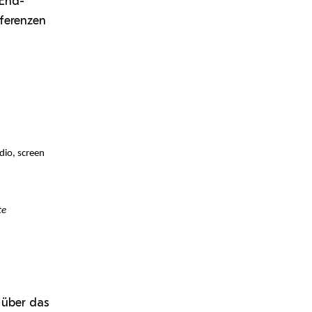
-End-
nferenzen
dio, screen
te
 über das