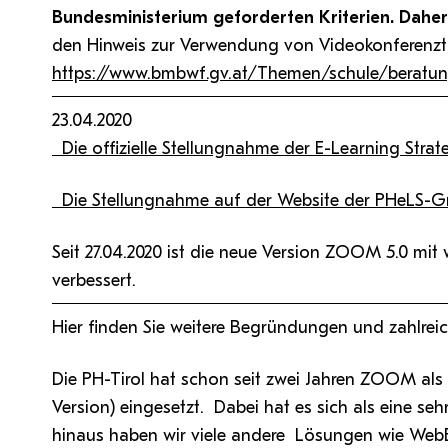
QM Pilot
Zusammenarbeit
MS 365-Support
Tätig sein an der PH Tirol
Bundesministerium geforderten Kriterien. Dah
Pro Lizenz beantragen
Anforderung MS Teams
Zoom-Support
den Hinweis zur Verwendung von Videokonferenzt
Teams Support
https://www.bmbwf.gv.at/Themen/schule/beratun
23.04.2020
Hilfe & Support
Die offizielle Stellungnahme der E-Learning Str
Bitte kontaktieren Sie unsere Mitarbeiter:innen nicht über 
Die Stellungnahme auf der Website der PHeLS-G
persönliche Mailadresse, sondern über den oben
angegebenen Hilfebutton.
Seit 27.04.2020 ist die neue Version ZOOM 5.0 mit
verbessert.
Hier finden Sie weitere Begründungen und zahlreic
Die PH-Tirol hat schon seit zwei Jahren ZOOM als 
Version) eingesetzt. Dabei hat es sich als eine se
hinaus haben wir viele andere Lösungen wie WebEx,