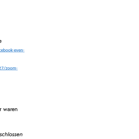
e
cebook-even-
/27/zoom-
r waren
schlossen