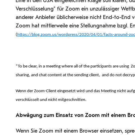
Eine in den USA eingereichten Klage soll klären, 
Verschlüsselung” für Zoom ein unzulässiger Wettbe
anderer Anbieter üblicherweise nicht End-to-End ve
Zoom hat mittlerweile eine Stellungnahme bzgl. E
(
https://blog.zoom.us/wordpress/2020/04/01/facts-around-zoo
“To be clear, in a meeting where all of the participants are using 
sharing, and chat content at the sending client, and do not decrypt 
Wenn der Zoom-Client eingesetzt wird und das Meeting nicht au
verschlüsselt und nicht mitgeschnitten.
Abwägung zum Einsatz von Zoom mit einem Br
Wenn Sie Zoom mit einem Browser einsetzen, sprec