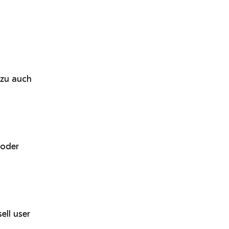
azu auch
 oder
ell user