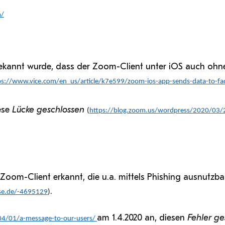
n/
bekannt wurde, dass der Zoom-Client unter iOS auch ohn
ps://www.vice.com/en_us/article/k7e599/zoom-ios-app-sends-data-to-fa
ese
Lücke geschlossen
(
https://blog.zoom.us/wordpress/2020/03
oom-Client erkannt, die u.a. mittels Phishing ausnutzba
ise.de/-4695129
).
am 1.4.2020 an, diesen
Fehler ge
04/01/a-message-to-our-users/