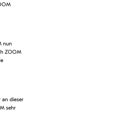
 ZOOM
M nun
Auch ZOOM
ie
 an dieser
OM sehr