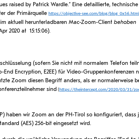
es raised by Patrick Wardle.” Eine detaillierte, technische
ter der Primärquelle
https://objective-see.com/blog/blog_0x56.htm
 im aktuell herunterladbaren Mac-Zoom-Client
behoben
Apr 2020 at 15:15:06).
schlüsselung (sofern Sie nicht mit normalem Telefon tei
o-End Encryption, E2EE) für Video-Gruppenkonferenzen n
tzte Zoom diesen Begriff anders, als er normalerweise b
onferenzteilnehmer sind
(
https://theintercept.com/2020/03/31/z
P) haben wir Zoom an der PH-Tirol so konfiguriert, dass j
andard (AES) 256-bit eingesetzt wird.