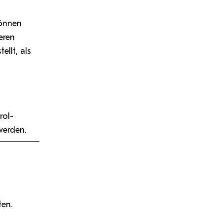
können
eren
llt, als
rol-
werden.
ten.